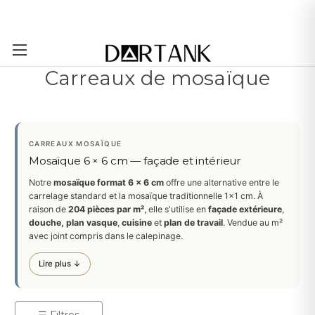
Passer au contenu principal
Carreaux de mosaïque
CARREAUX MOSAÏQUE
Mosaïque 6 × 6 cm — façade et intérieur
Notre
mosaïque format 6 × 6 cm
offre une alternative entre le
carrelage standard et la mosaïque traditionnelle 1×1 cm. À
raison de
204 pièces par m²
, elle s'utilise en
façade extérieure
,
douche, plan vasque
,
cuisine
et
plan de travail
. Vendue au m²
avec joint compris dans le calepinage.
Lire plus ↓
☰ Filtres