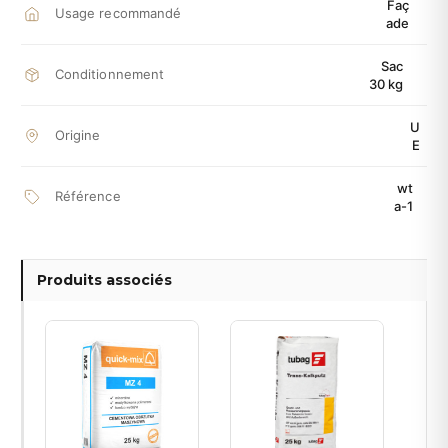
Faç
Usage recommandé
ade
Sac
Conditionnement
30 kg
U
Origine
E
wt
Référence
a-1
Produits associés