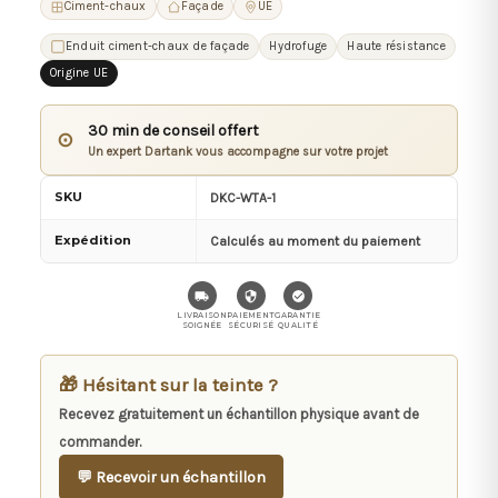
Ciment-chaux
Façade
UE
Enduit ciment-chaux de façade
Hydrofuge
Haute résistance
Origine UE
30 min de conseil offert
⊙
Un expert Dartank vous accompagne sur votre projet
SKU
DKC-WTA-1
Expédition
Calculés au moment du paiement
LIVRAISON
PAIEMENT
GARANTIE
SOIGNÉE
SÉCURISÉ
QUALITÉ
🎁 Hésitant sur la teinte ?
Recevez gratuitement un échantillon physique avant de
commander.
💬 Recevoir un échantillon