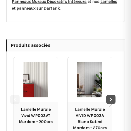
Panneaux Muraux Décoratifs Intérieurs
et nos
Lamelles
et panneaux
sur Dartank.
Produits associés
Lamelle Murale
Lamelle Murale
Vivid WP003AT
VIVID WP003A
Mardom - 200cm
Blanc Satiné
Mardom - 270cm
M