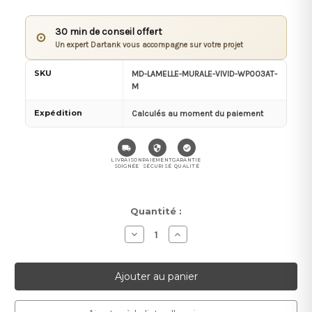
30 min de conseil offert
⊙
Un expert Dartank vous accompagne sur votre projet
SKU
MD-LAMELLE-MURALE-VIVID-WP003AT-
M
Expédition
Calculés au moment du paiement
LIVRAISON
PAIEMENT
GARANTIE
SOIGNÉE
SÉCURISÉ
QUALITÉ
Stock
Quantité :
actuel :
Diminuer
Augmenter
la
la
quantité
quantité
pour
pour
Lamelle
Lamelle
Murale
Murale
Vivid
Vivid
WP003AT
WP003AT
Mardom
Mardom