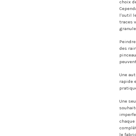
choix d
Cependa
l'outil
traces 
granule
Peindre
des rai
pinceau
peuvent
Une aut
rapide 
pratiqu
Une seu
souhait
imperfe
chaque 
complèt
le fabri