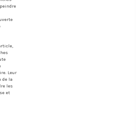
 peindre
ouverte
e
rticle,
ches
ute
e
re. Leur
n de la
re les
se et