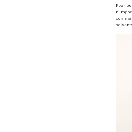
Pour pe
n'import
comme d
solvant