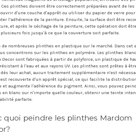
 Ces plinthes doivent être correctement préparées avant de les
couvrir d'une couche d'apprêt ou utiliser du papier de verre pour
er l'adhérence de la peinture. Ensuite, la surface doit être rec
ure, et après le séchage de la peinture, cette opération doit êtr
plusieurs fois jusqu'à ce que la couverture soit parfaite.
te de nombreuses plinthes en plastique sur le marché. Dans cet a
us concentrons sur les plinthes en polymère. Les plinthes blan
Decor sont fabriquées à partir de polyforce, un plastique de ha
résistant à l'eau et aux rayons UV. Les plinthes sont prêtes à êtr
 dès leur achat, aucun traitement supplémentaire n'est nécessai
est recouverte d'un apprêt spécial, ce qui facilite la distributio
e et augmente l'adhérence du pigment. Ainsi, vous pouvez peind
s en blanc sur n'importe quelle couleur, obtenir une teinte inten
bilité parfaite.
 quoi peindre les plinthes Mardom
or?