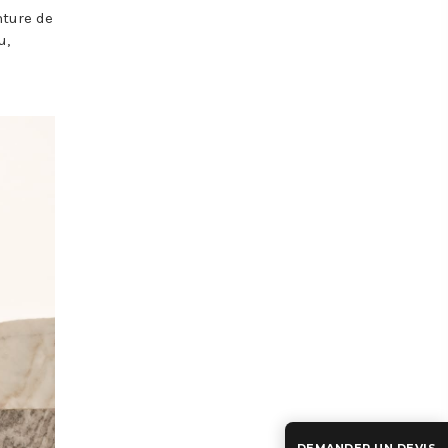
nture de
u,
e