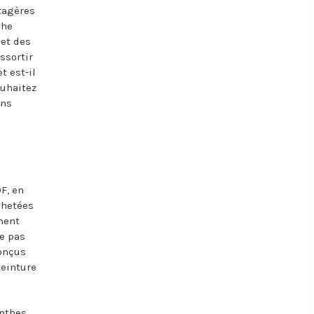
étagères
che
 et des
ssortir
t est-il
ouhaitez
ans
F, en
chetées
ment
ne pas
conçus
teinture
inthes