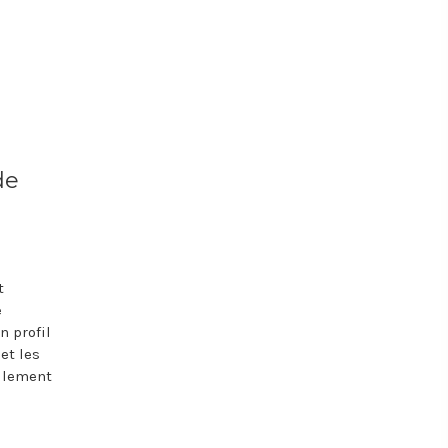
de
t
e
n profil
et les
ellement
e