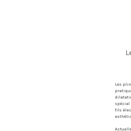
L
Les pli
pratiqu
dilatat
spécial
fils éle
esthéti
Actuell