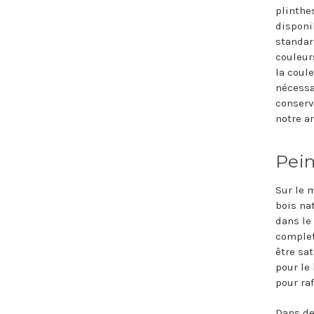
plinthe
disponi
standar
couleurs
la coule
nécessa
conserv
notre ar
Pein
Sur le 
bois na
dans le
complet 
être sat
pour le 
pour raf
Dans de