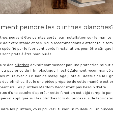
ent peindre les plinthes blanche
nthes peuvent être peintes après leur installation sur le mur. Le
 doit être stable et sec. Nous recommandons d'attendre le te
spécifié par le fabricant après l'installation, pour être sûr que 
s sont prêts à être manipulés.
ture des
plinthes
devrait commencer par une protection minuti
c du papier ou du film plastique. Il est également recommandé 
 les murs avec du ruban de masquage juste au-dessus de la lig
e des plinthes. Seule une pièce préparée de cette manière est p
 peinture. Les plinthes Mardom Decor n'ont pas besoin d'être
rtes d'une couche d'apprêt - cette fonction est déjà remplie par
spécial appliqué sur les plinthes lors du processus de fabricatio
indre les plinthes, vous pouvez utiliser un rouleau ou un pincea