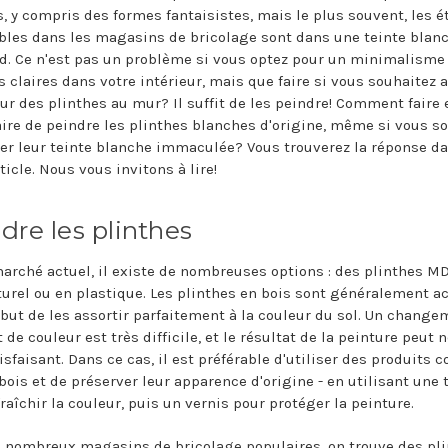
s, y compris des formes fantaisistes, mais le plus souvent, les 
bles dans les magasins de bricolage sont dans une teinte blan
d. Ce n'est pas un problème si vous optez pour un minimalisme
 claires dans votre intérieur, mais que faire si vous souhaitez a
ur des plinthes au mur? Il suffit de les peindre! Comment faire e
ire de peindre les plinthes blanches d'origine, même si vous s
er leur teinte blanche immaculée? Vous trouverez la réponse d
ticle. Nous vous invitons à lire!
dre les plinthes
marché actuel, il existe de nombreuses options : des plinthes MD
turel ou en plastique. Les plinthes en bois sont généralement a
 but de les assortir parfaitement à la couleur du sol. Un change
de couleur est très difficile, et le résultat de la peinture peut 
isfaisant. Dans ce cas, il est préférable d'utiliser des produits 
bois et de préserver leur apparence d'origine - en utilisant une 
raîchir la couleur, puis un vernis pour protéger la peinture.
 nombreux magasins de bricolage populaires, on trouve des pl