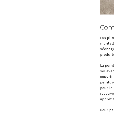
Comm
Les pli
montage
séchage 
produit
La pein
sol ave
couvrir
peintur
pour la
recouve
apprêt 
Pour pe