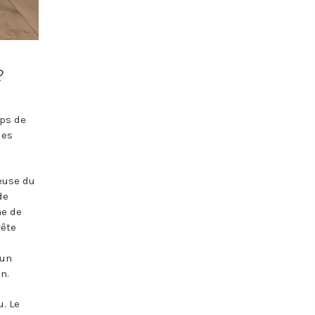
s?
mps de
les
euse du
de
ne de
rête
 un
n.
u. Le