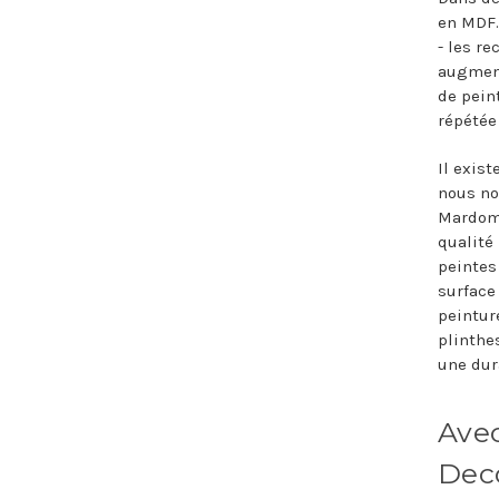
en MDF.
- les re
augment
de peint
répétée 
Il exis
nous no
Mardom 
qualité 
peintes
surface 
peintur
plinthe
une dura
Avec
Dec