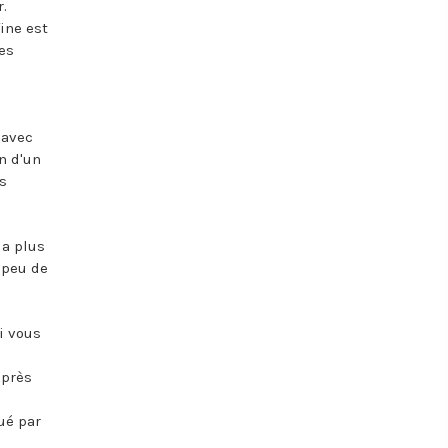
.
ine est
des
 avec
n d'un
es
la plus
 peu de
i vous
Après
ué par