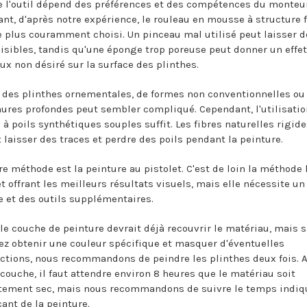
e l'outil dépend des préférences et des compétences du monteur
nt, d'après notre expérience, le rouleau en mousse à structure f
 le plus couramment choisi. Un pinceau mal utilisé peut laisser 
visibles, tandis qu'une éponge trop poreuse peut donner un effet
ux non désiré sur la surface des plinthes.
 des plinthes ornementales, de formes non conventionnelles ou
nures profondes peut sembler compliqué. Cependant, l'utilisatio
 à poils synthétiques souples suffit. Les fibres naturelles rigid
 laisser des traces et perdre des poils pendant la peinture.
re méthode est la peinture au pistolet. C'est de loin la méthode 
et offrant les meilleurs résultats visuels, mais elle nécessite un
e et des outils supplémentaires.
le couche de peinture devrait déjà recouvrir le matériau, mais s
ez obtenir une couleur spécifique et masquer d'éventuelles
ctions, nous recommandons de peindre les plinthes deux fois. 
couche, il faut attendre environ 8 heures que le matériau soit
ement sec, mais nous recommandons de suivre le temps indiq
cant de la peinture.