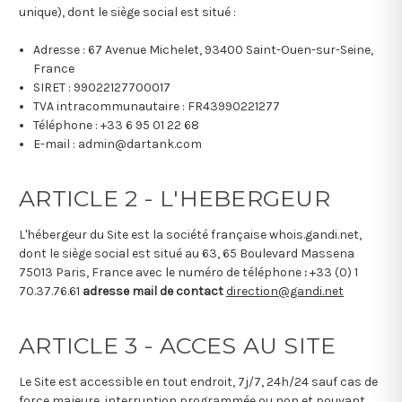
unique), dont le siège social est situé :
Adresse : 67 Avenue Michelet, 93400 Saint-Ouen-sur-Seine,
France
SIRET : 99022127700017
TVA intracommunautaire : FR43990221277
Téléphone : +33 6 95 01 22 68
E-mail : admin@dartank.com
ARTICLE 2 - L'HEBERGEUR
L'hébergeur du Site est la société française whois.gandi.net,
dont le siège social est situé au 63, 65 Boulevard Massena
75013 Paris, France avec le numéro de téléphone
:
+33 (0) 1
70.37.76.61
adresse mail de contact
direction@gandi.net
ARTICLE 3 - ACCES AU SITE
Le Site est accessible en tout endroit, 7j/7, 24h/24 sauf cas de
force majeure, interruption programmée ou non et pouvant