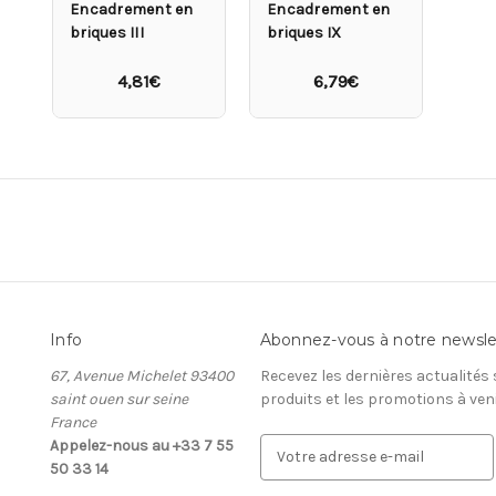
Encadrement en
Encadrement en
briques III
briques IX
4,81€
6,79€
Info
Abonnez-vous à notre newsle
67, Avenue Michelet 93400
Recevez les dernières actualités
saint ouen sur seine
produits et les promotions à ven
France
Appelez-nous au +33 7 55
A
50 33 14
d
r