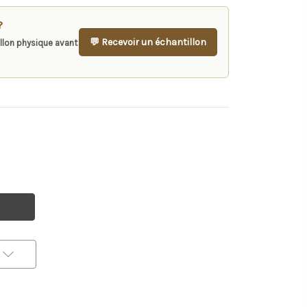
?
💬 Recevoir un échantillon
llon physique avant