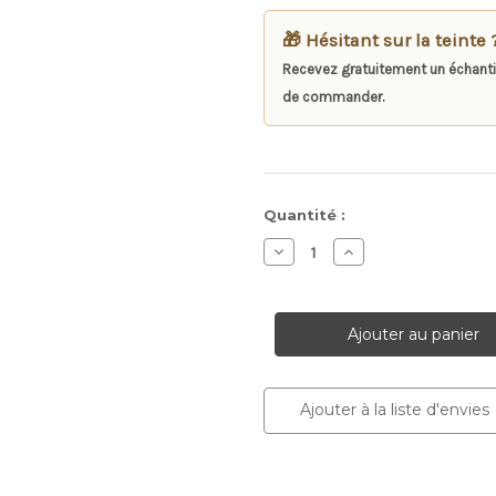
🎁 Hésitant sur la teinte 
Recevez gratuitement un échanti
de commander.
Stock
Quantité :
actuel :
Diminuer
Augmenter
la
la
quantité
quantité
pour
pour
Encadrement
Encadrement
en
en
briques
briques
II
II
Ajouter à la liste d'envies