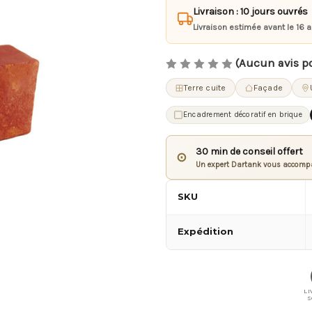
Livraison : 10 jours ouvrés
Livraison estimée avant le 16 
(Aucun avis p
Terre cuite
Façade
Encadrement décoratif en brique
30 min de conseil offert
⊙
Un expert Dartank vous accompa
SKU
Expédition
LI
S