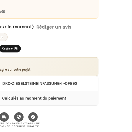
août
our le moment)
Rédiger un avis
UE
Origine UE
gne sur votre projet
DKC-ZIEGELSTEINEINFASSUNG-II-0FB92
Calculés au moment du paiement
VRAISON
PAIEMENT
GARANTIE
OIGNÉE
SÉCURISÉ
QUALITÉ