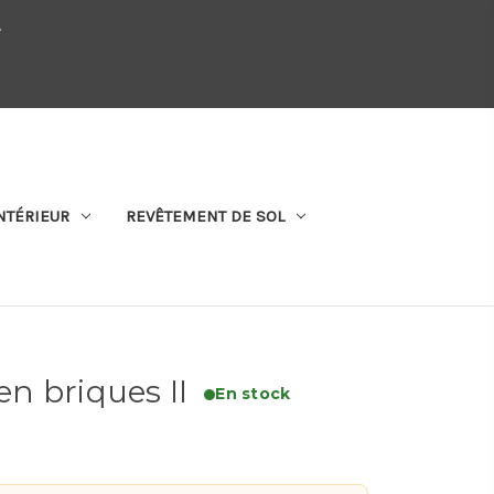
.
QUI SOMMES-NOUS
SE CONNECTER
S'ABONNER
PANIER
NTÉRIEUR
REVÊTEMENT DE SOL
n briques II
En stock