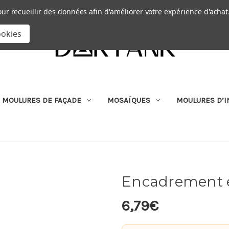
Passer au contenu principal
|
our recueillir des données afin d'améliorer votre expérience d'achat
RECHERCHER
ookies
MOULURES DE FAÇADE
MOSAÏQUES
MOULURES D’I
Encadrement e
6,79€