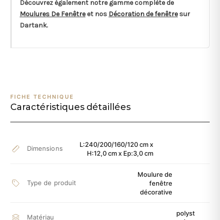
Découvrez également notre gamme complète de
Moulures De Fenêtre
et nos
Décoration de fenêtre
sur
Dartank.
FICHE TECHNIQUE
Caractéristiques détaillées
L:240/200/160/120 cm x
Dimensions
H:12,0 cm x Ep:3,0 cm
Moulure de
Type de produit
fenêtre
décorative
polyst
Matériau