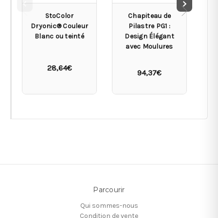
StoColor
Chapiteau de
Dryonic® Couleur
Pilastre PG1 :
Blanc ou teinté
Design Élégant
De
avec Moulures
D
28,64€
94,37€
Parcourir
Qui sommes-nous
Condition de vente