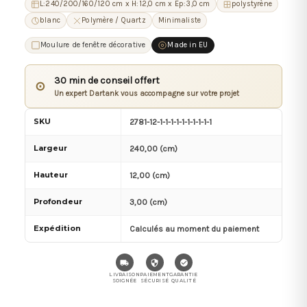
L:240/200/160/120 cm x H:12,0 cm x Ep:3,0 cm
polystyrène
blanc
Polymère / Quartz
Minimaliste
Moulure de fenêtre décorative
Made in EU
30 min de conseil offert
⊙
Un expert Dartank vous accompagne sur votre projet
SKU
2781-12-1-1-1-1-1-1-1-1-1-1
Largeur
240,00 (cm)
Hauteur
12,00 (cm)
Profondeur
3,00 (cm)
Expédition
Calculés au moment du paiement
LIVRAISON
PAIEMENT
GARANTIE
SOIGNÉE
SÉCURISÉ
QUALITÉ