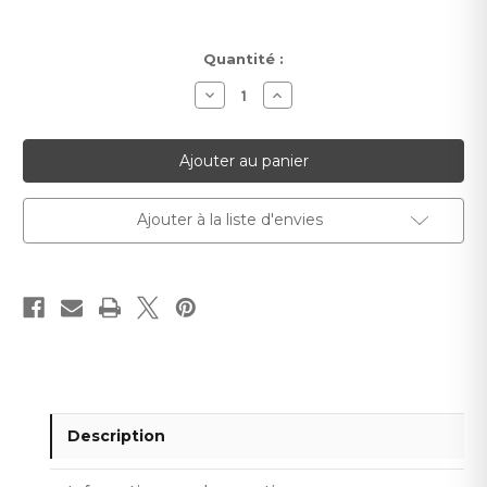
Stock
Quantité :
actuel :
Diminuer
Augmenter
la
la
quantité
quantité
pour
pour
Lamelle
Lamelle
Mural
Mural
Stretto
Stretto
Chêne
Chêne
Classique
Classique
Ajouter à la liste d'envies
L0106
L0106
270cm
270cm
Description