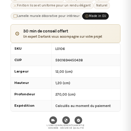
Finition lisse et uniforme pour un rendu élégant
Naturel
Lamelle murale décorative pour intérieur
Made in EU
30 min de conseil offert
⊙
Un expert Dartank vous accompagne sur votre projet
SKU
L0106
CUP
5901694450438
Largeur
12,00 (cm)
Hauteur
1,20 (cm)
Profondeur
270,00 (cm)
Expédition
Calculés au moment du paiement
LIVRAISON
PAIEMENT
GARANTIE
SOIGNÉE
SÉCURISÉ
QUALITÉ