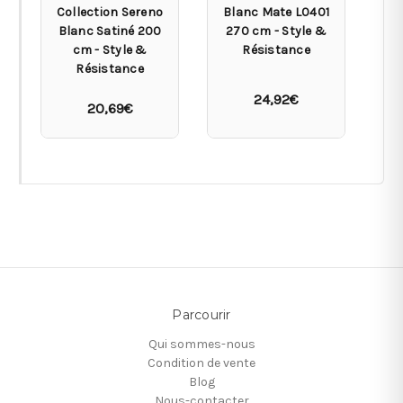
Collection Sereno
Blanc Mate L0401
Blanc Satiné 200
270 cm - Style &
L
cm - Style &
Résistance
Résistance
24,92€
20,69€
Parcourir
Qui sommes-nous
Condition de vente
Blog
Nous-contacter