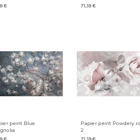
19 €
71,19 €
ier peint Blue
Papier peint Powdery r
gnolia
2
19 €
71,19 €