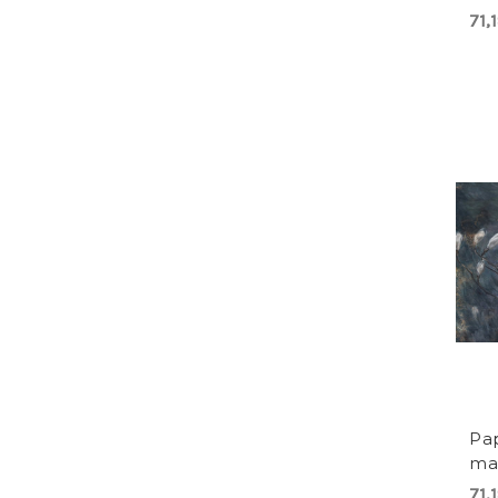
71,
Pap
ma
71,