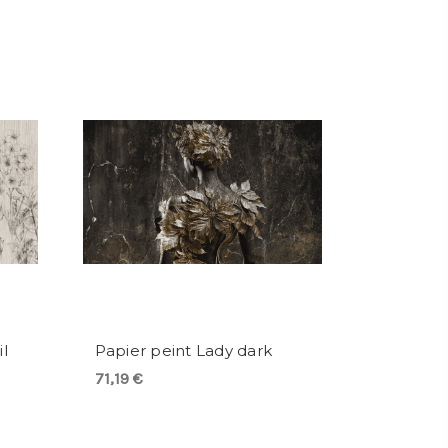
il
Papier peint Lady dark
71,19 €