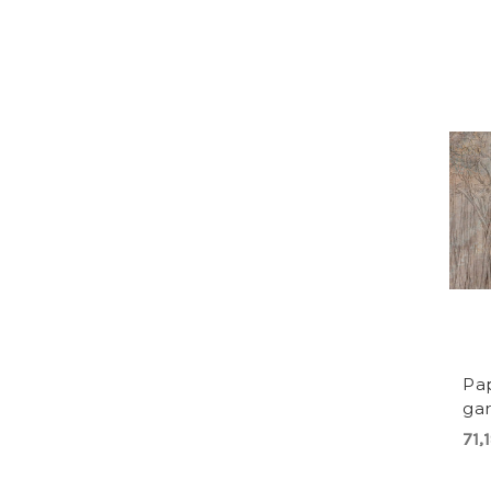
Pap
ga
71,