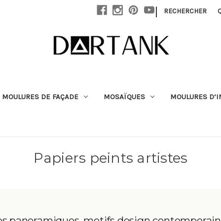
Passer au contenu principal
|
RECHERCHER
MOULURES DE FAÇADE
MOSAÏQUES
MOULURES D’I
Papiers peints artistes
ues panoramiques, motifs design contemporain