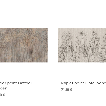
ier peint Daffodil
Papier peint Floral penc
rden
71,19 €
19 €