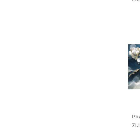
Pap
71,