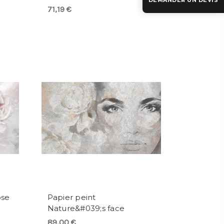
DEMANDER UN DEVIS
71,19 €
ose
Papier peint
Nature&#039;s face
89,00 €