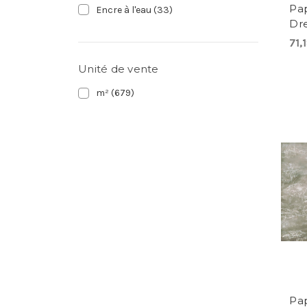
Pa
Encre à l'eau
(33)
Dr
71,
Unité de vente
m²
(679)
Pap