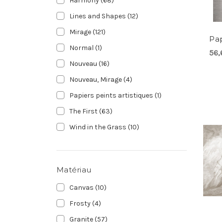
Harmony
(68)
Lines and Shapes
(12)
Mirage
(121)
Pap
Normal
(1)
56,
Nouveau
(16)
Nouveau, Mirage
(4)
Papiers peints artistiques
(1)
The First
(63)
Wind in the Grass
(10)
Matériau
Canvas
(10)
Frosty
(4)
Granite
(57)