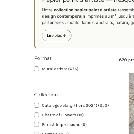
Notre
collection papier peint d'artiste
rassem
design contemporain
imprimés au m² jusqu'à 1
partenaires : motifs floraux, abstraits, nature,
Lire plus ↓
Format
679
pr
Mural artiste
(676)
Collection
Catalogue élargi (hors 2024)
(353)
Charm of Flowers
(19)
Forest Impressions
(9)