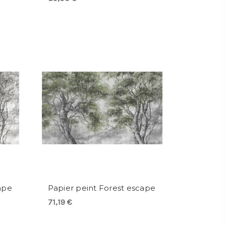
ape
Papier peint Forest escape
71,19 €