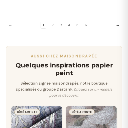
←
1
2
3
4
5
6
→
AUSSI CHEZ MAISONDRAPÉE
Quelques inspirations papier
peint
Sélection signée maisondrapée, notre boutique
spécialisée du groupe Dartank.
Cliquez sur un modèle
pour le découvrir.
CÔTÉ ARTISTE
CÔTÉ ARTISTE