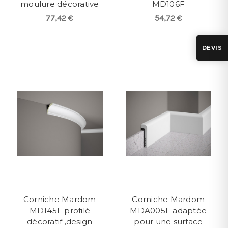
moulure décorative
MD106F
77,42 €
54,72 €
DEVIS
Corniche Mardom
Corniche Mardom
MD145F profilé
MDA005F adaptée
décoratif ,design
pour une surface