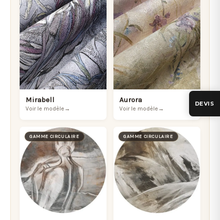
Mirabell
Aurora
DEVIS
Voir le modèle
→
Voir le modèle
→
GAMME CIRCULAIRE
GAMME CIRCULAIRE