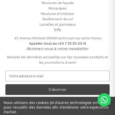
Moulures de façade
Mosaïques
Moulures d’Intérieur
Revêtement de sol
Lamelles et panneaux
Info
67, Avenue Michelet 93400 saint ouen sur seine France
Appelez-nous au +33 7 55 50 33 14
Abonnez-vous à notre newsletter
Recevez les dernières actualités sur les nouveaux produits et
les promotions à venir
A
d
r
e
s
s
Nous utilisons des cookies (et d'autres technologies similaires)
e
pour recueillir des données afin d'améliorer votre expérience
e
d'achat.