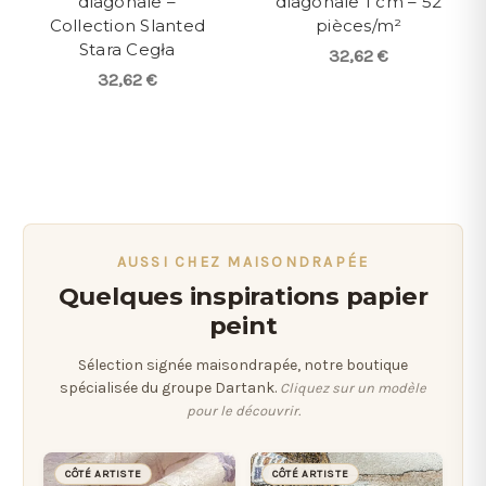
diagonale –
diagonale 1 cm – 52
Collection Slanted
pièces/m²
Stara Cegła
32,62 €
32,62 €
AUSSI CHEZ MAISONDRAPÉE
Quelques inspirations papier
peint
Sélection signée maisondrapée, notre boutique
spécialisée du groupe Dartank.
Cliquez sur un modèle
pour le découvrir.
CÔTÉ ARTISTE
CÔTÉ ARTISTE