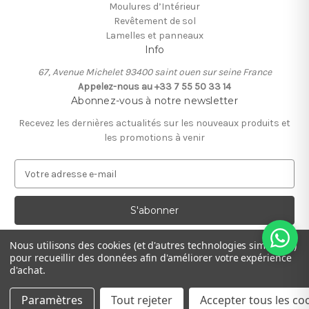
Moulures d’Intérieur
Revêtement de sol
Lamelles et panneaux
Info
67, Avenue Michelet 93400 saint ouen sur seine France
Appelez-nous au +33 7 55 50 33 14
Abonnez-vous à notre newsletter
Recevez les dernières actualités sur les nouveaux produits et
les promotions à venir
A
d
r
e
s
s
Nous utilisons des cookies (et d'autres technologies similaires)
e
pour recueillir des données afin d'améliorer votre expérience
e
d'achat.
-
m
Paramètres
Tout rejeter
Accepter tous les co