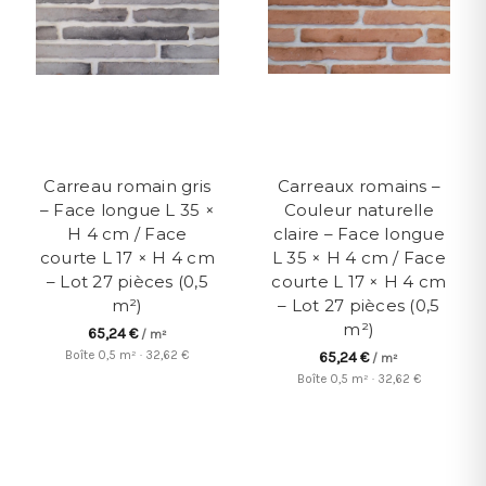
Carreau romain gris
Carreaux romains –
– Face longue L 35 ×
Couleur naturelle
H 4 cm / Face
claire – Face longue
courte L 17 × H 4 cm
L 35 × H 4 cm / Face
– Lot 27 pièces (0,5
courte L 17 × H 4 cm
m²)
– Lot 27 pièces (0,5
m²)
65,24 €
/ m²
Boîte 0,5 m² · 32,62 €
65,24 €
/ m²
Boîte 0,5 m² · 32,62 €