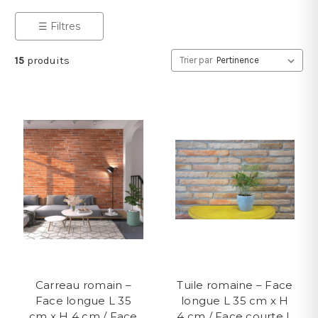
☰ Filtres
15
produits
Trier par
Carreau romain –
Tuile romaine – Face
Face longue L 35
longue L 35 cm x H
cm x H 4 cm / Face
4 cm / Face courte L