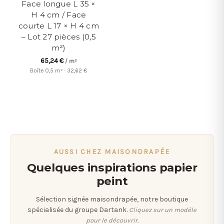
Face longue L 35 ×
H 4 cm / Face
courte L 17 × H 4 cm
– Lot 27 pièces (0,5
m²)
65,24 €
/ m²
Boîte 0,5 m² · 32,62 €
AUSSI CHEZ MAISONDRAPÉE
Quelques inspirations papier
peint
Sélection signée maisondrapée, notre boutique
spécialisée du groupe Dartank.
Cliquez sur un modèle
pour le découvrir.