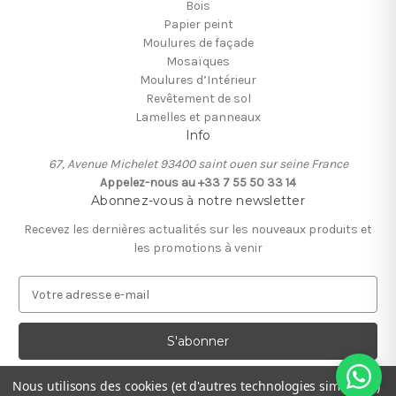
Bois
Papier peint
Moulures de façade
Mosaïques
Moulures d’Intérieur
Revêtement de sol
Lamelles et panneaux
Info
67, Avenue Michelet 93400 saint ouen sur seine France
Appelez-nous au +33 7 55 50 33 14
Abonnez-vous à notre newsletter
Recevez les dernières actualités sur les nouveaux produits et
les promotions à venir
A
d
r
e
s
s
Nous utilisons des cookies (et d'autres technologies similaires)