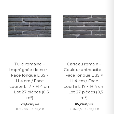
Tuile romaine –
Carreau romain –
Imprégnée de noir –
Couleur anthracite –
Face longue L 35 ×
Face longue L 35 ×
H 4 cm / Face
H 4 cm / Face
courte L 17 × H 4 cm
courte L 17 × H 4 cm
– Lot 27 pièces (0,5
– Lot 27 pièces (0,5
m²)
m²)
79,42 €
65,24 €
/ m²
/ m²
Boîte 0,5 m² · 39,71 €
Boîte 0,5 m² · 32,62 €