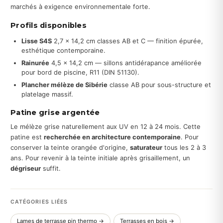
marchés à exigence environnementale forte.
Profils disponibles
Lisse S4S
2,7 × 14,2 cm classes AB et C — finition épurée,
esthétique contemporaine.
Rainurée
4,5 × 14,2 cm — sillons antidérapance améliorée
pour bord de piscine, R11 (DIN 51130).
Plancher mélèze de Sibérie
classe AB pour sous-structure et
platelage massif.
Patine grise argentée
Le mélèze grise naturellement aux UV en 12 à 24 mois. Cette
patine est
recherchée en architecture contemporaine
. Pour
conserver la teinte orangée d'origine,
saturateur
tous les 2 à 3
ans. Pour revenir à la teinte initiale après grisaillement, un
dégriseur
suffit.
CATÉGORIES LIÉES
Lames de terrasse pin thermo →
Terrasses en bois →