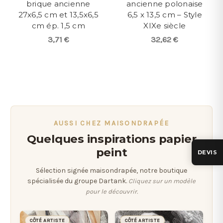
brique ancienne
ancienne polonaise
27x6,5 cm et 13,5x6,5
6,5 x 13,5 cm – Style
cm ép. 1,5 cm
XIXe siècle
3,71 €
32,62 €
AUSSI CHEZ MAISONDRAPÉE
Quelques inspirations papier
peint
DEVIS
Sélection signée maisondrapée, notre boutique
spécialisée du groupe Dartank.
Cliquez sur un modèle
pour le découvrir.
CÔTÉ ARTISTE
CÔTÉ ARTISTE