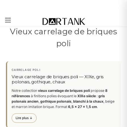
Passer au contenu principal
Vieux carrelage de briques
poli
CARRELAGE POLI
Vieux carrelage de briques poli — XIXe, gris
polonais, gothique, chaux
Notre collection
vieux carrelage de briques poli
propose
8
références
à finitions polies évoquant le
XIXe siècle
:
gris
polonais ancien
,
gothique polonais
,
blanchi à la chaux
, beige
et marron imitation brique. Format
6,5 × 27 × 1,5 cm
.
Lire plus ↓