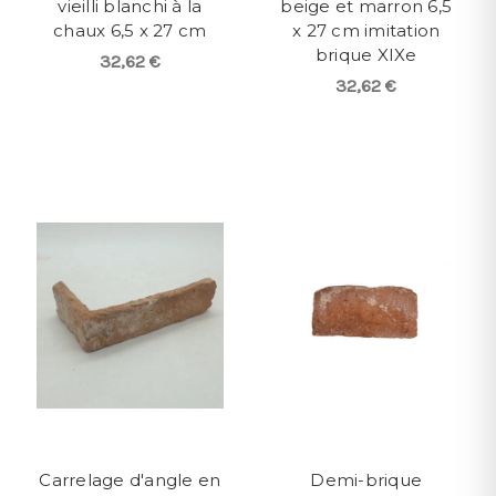
vieilli blanchi à la
beige et marron 6,5
chaux 6,5 x 27 cm
x 27 cm imitation
brique XIXe
32,62 €
32,62 €
Carrelage d'angle en
Demi-brique