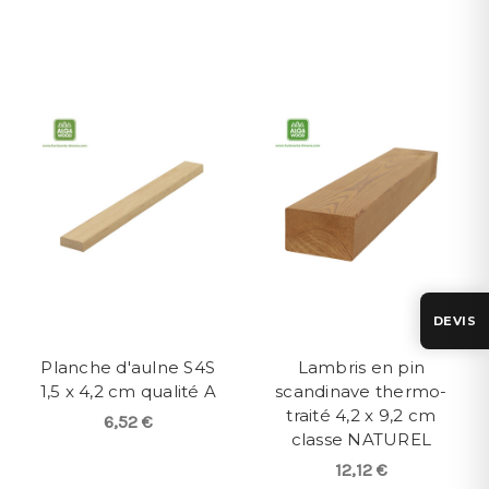
DEVIS
Planche d'aulne S4S
Lambris en pin
1,5 x 4,2 cm qualité A
scandinave thermo-
traité 4,2 x 9,2 cm
6,52 €
classe NATUREL
12,12 €