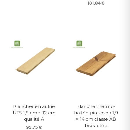
131,84 €
Plancher en aulne
Planche thermo-
UTS 1,5 cm × 12 cm
traitée pin sosna 1,9
qualité A
× 14 cm classe AB
biseautée
95,75 €