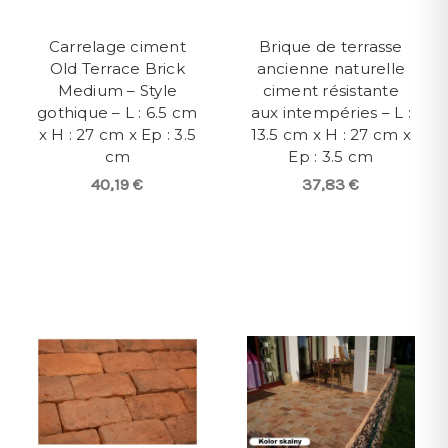
Carrelage ciment
Brique de terrasse
Old Terrace Brick
ancienne naturelle
Medium – Style
ciment résistante
gothique – L : 6.5 cm
aux intempéries – L :
x H : 27 cm x Ep : 3.5
13.5 cm x H : 27 cm x
cm
Ep : 3.5 cm
40,19 €
37,83 €