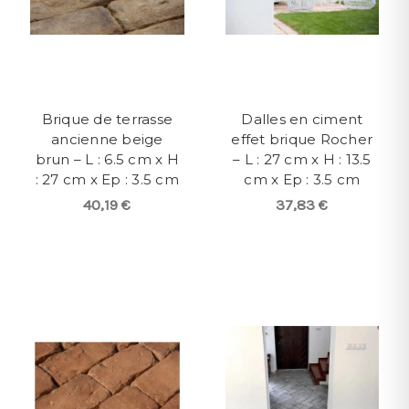
Brique de terrasse
Dalles en ciment
ancienne beige
effet brique Rocher
brun – L : 6.5 cm x H
– L : 27 cm x H : 13.5
: 27 cm x Ep : 3.5 cm
cm x Ep : 3.5 cm
40,19 €
37,83 €