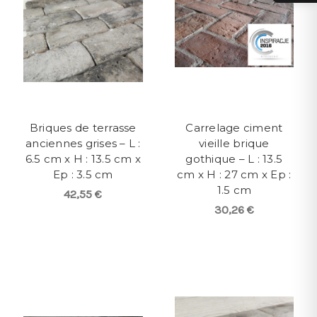
Briques de terrasse
Carrelage ciment
anciennes grises – L :
vieille brique
6.5 cm x H : 13.5 cm x
gothique – L : 13.5
Ep : 3.5 cm
cm x H : 27 cm x Ep :
1.5 cm
42,55 €
30,26 €