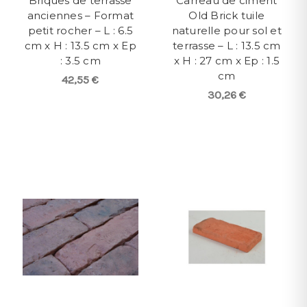
Briques de terrasse
Carreau de ciment
anciennes – Format
Old Brick tuile
petit rocher – L : 6.5
naturelle pour sol et
cm x H : 13.5 cm x Ep
terrasse – L : 13.5 cm
: 3.5 cm
x H : 27 cm x Ep : 1.5
cm
42,55 €
30,26 €