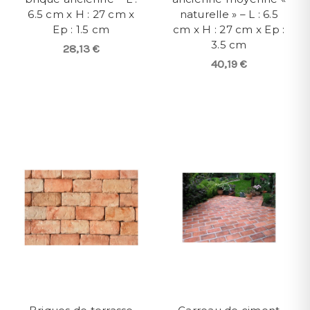
6.5 cm x H : 27 cm x
naturelle » – L : 6.5
Ep : 1.5 cm
cm x H : 27 cm x Ep :
3.5 cm
28,13 €
40,19 €