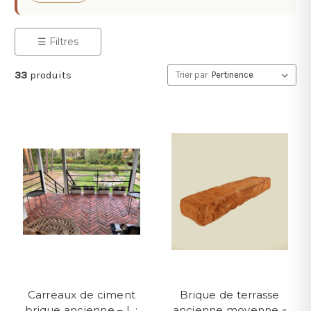
☰ Filtres
33
produits
Trier par
Carreaux de ciment
Brique de terrasse
brique ancienne – L :
ancienne moyenne «