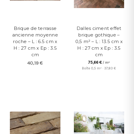
Brique de terrasse
Dalles ciment effet
ancienne moyenne
brique gothique –
roche – L : 6.5 cm x
0,5 m² – L : 13.5 cm x
H : 27 cm x Ep : 3.5
H : 27 cm x Ep : 3.5
cm
cm
75,66 €
40,19 €
/ m²
Boîte 0,5 m² · 37,83 €