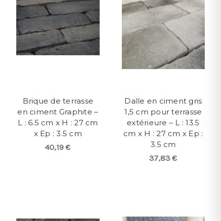
Brique de terrasse
Dalle en ciment gris
en ciment Graphite –
1,5 cm pour terrasse
L : 6.5 cm x H : 27 cm
extérieure – L : 13.5
x Ep : 3.5 cm
cm x H : 27 cm x Ep :
3.5 cm
40,19 €
37,83 €