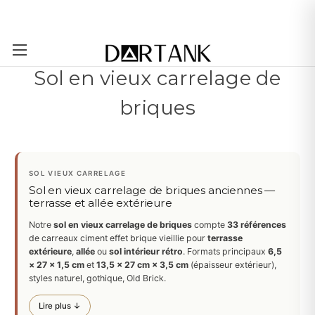
Passer au contenu principal
Sol en vieux carrelage de
briques
SOL VIEUX CARRELAGE
Sol en vieux carrelage de briques anciennes —
terrasse et allée extérieure
Notre
sol en vieux carrelage de briques
compte
33 références
de carreaux ciment effet brique vieillie pour
terrasse
extérieure
,
allée
ou
sol intérieur rétro
. Formats principaux
6,5
× 27 × 1,5 cm
et
13,5 × 27 cm × 3,5 cm
(épaisseur extérieur),
styles naturel, gothique, Old Brick.
Lire plus ↓