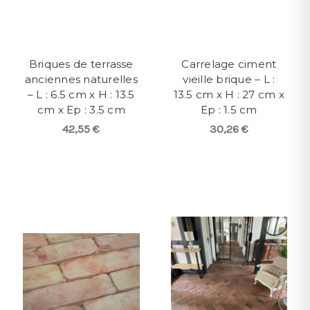
Briques de terrasse
Carrelage ciment
anciennes naturelles
vieille brique – L :
– L : 6.5 cm x H : 13.5
13.5 cm x H : 27 cm x
cm x Ep : 3.5 cm
Ep : 1.5 cm
42,55 €
30,26 €