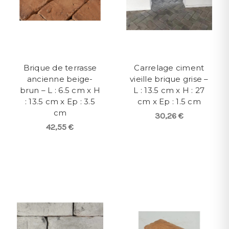
Brique de terrasse
Carrelage ciment
ancienne beige-
vieille brique grise –
brun – L : 6.5 cm x H
L : 13.5 cm x H : 27
: 13.5 cm x Ep : 3.5
cm x Ep : 1.5 cm
cm
30,26 €
42,55 €