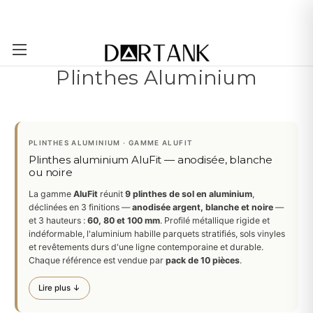
Passer au contenu principal
Plinthes Aluminium
PLINTHES ALUMINIUM · GAMME ALUFIT
Plinthes aluminium AluFit — anodisée, blanche
ou noire
La gamme
AluFit
réunit
9 plinthes de sol en aluminium
,
déclinées en 3 finitions —
anodisée argent, blanche et noire
—
et 3 hauteurs :
60, 80 et 100 mm
. Profilé métallique rigide et
indéformable, l'aluminium habille parquets stratifiés, sols vinyles
et revêtements durs d'une ligne contemporaine et durable.
Chaque référence est vendue par
pack de 10 pièces
.
Lire plus ↓