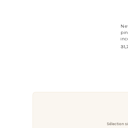
Net
pi
inc
31,
Sélection s