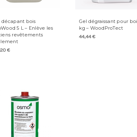
 décapant bois
Gel dégraissant pour boi
Wood 5 L – Enlève les
kg – WoodProTect
ciens revêtements
44,44 €
ilement
,20 €