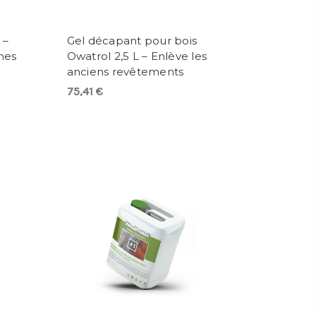
 –
Gel décapant pour bois
hes
Owatrol 2,5 L – Enlève les
anciens revêtements
75,41 €