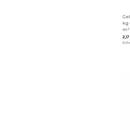
Gel
kg
m²
2,17
Boît