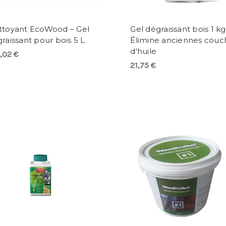
ttoyant EcoWood – Gel
Gel dégraissant bois 1 kg
raissant pour bois 5 L
Élimine anciennes couc
d'huile
,02 €
21,75 €