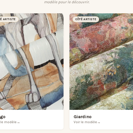
modèle pour le découvrir.
TÉ ARTISTE
CÔTÉ ARTISTE
lgo
Giardino
 le modèle
→
Voir le modèle
→