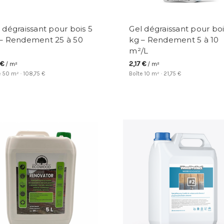
 dégraissant pour bois 5
Gel dégraissant pour boi
 – Rendement 25 à 50
kg – Rendement 5 à 10
m²/L
 €
2,17 €
/ m²
/ m²
e 50 m² · 108,75 €
Boîte 10 m² · 21,75 €