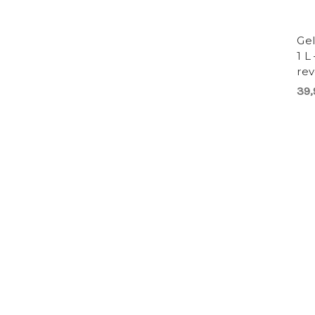
Gel
1 L
re
39,