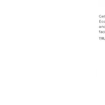
Gel
Eco
an
fac
118