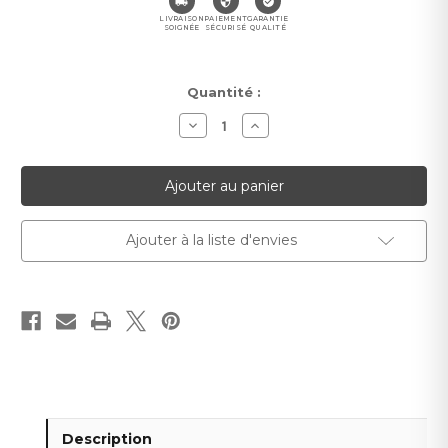
LIVRAISON
PAIEMENT
GARANTIE
SOIGNÉE
SÉCURISÉ
QUALITÉ
Stock
Quantité :
actuel :
Diminuer
Augmenter
la
la
quantité
quantité
pour
pour
Adaptateur
Adaptateur
d’alimentation
d’alimentation
barrette-
barrette-
ruban
ruban
adhésif
adhésif
Ajouter à la liste d'envies
slim
slim
Description