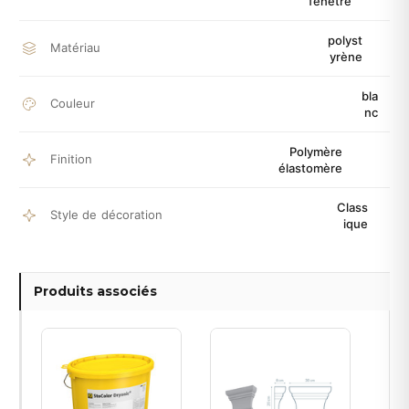
fenêtre
polyst
Matériau
yrène
bla
Couleur
nc
Polymère
Finition
élastomère
Class
Style de décoration
ique
Produits associés