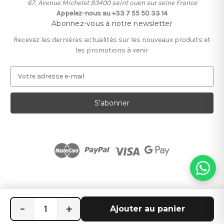
67, Avenue Michelet 93400 saint ouen sur seine France
Appelez-nous au +33 7 55 50 33 14
Abonnez-vous à notre newsletter
Recevez les dernières actualités sur les nouveaux produits et
les promotions à venir
A
d
r
e
s
s
e
e
-
m
a
i
l
−
+
Ajouter au panier