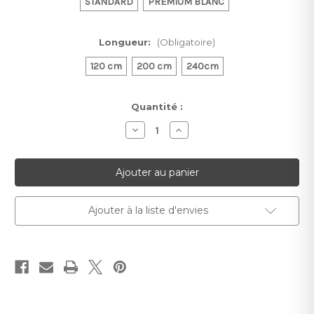
STANDARD
PREMIUM BLANC
Longueur:
(Obligatoire)
120 cm
200 cm
240cm
Stock
Quantité :
actuel :
Diminuer
Augmenter
la
la
quantité
quantité
pour
pour
Appuis
Appuis
de
de
fenêtre
fenêtre
OS3
OS3
Ajouter à la liste d'envies