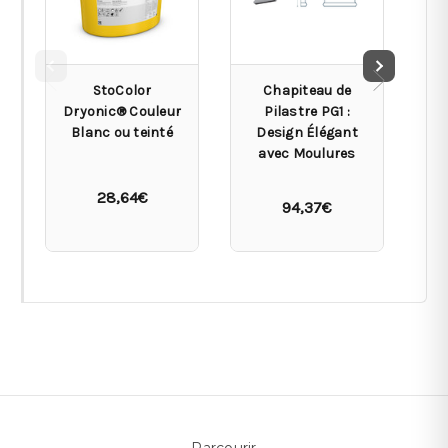
StoColor
Chapiteau de
Dryonic® Couleur
Pilastre PG1 :
Blanc ou teinté
Design Élégant
De
avec Moulures
D
28,64€
94,37€
Parcourir