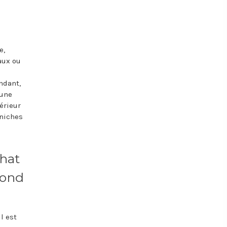
e,
aux ou
ndant,
 une
érieur
rniches
chat
fond
il est