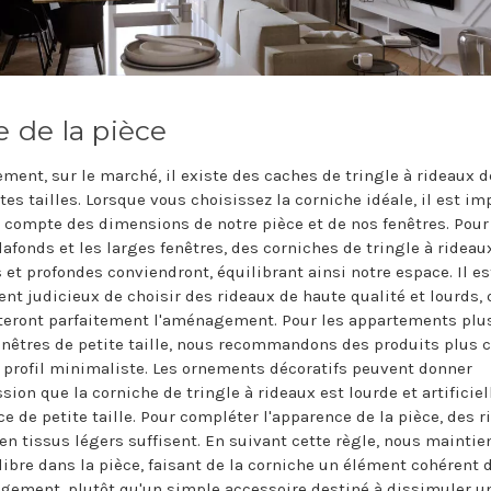
le de la pièce
ement, sur le marché, il existe des caches de tringle à rideaux d
tes tailles. Lorsque vous choisissez la corniche idéale, il est im
r compte des dimensions de notre pièce et de nos fenêtres. Pour
lafonds et les larges fenêtres, des corniches de tringle à rideau
 et profondes conviendront, équilibrant ainsi notre espace. Il es
nt judicieux de choisir des rideaux de haute qualité et lourds, 
eront parfaitement l'aménagement. Pour les appartements plus
fenêtres de petite taille, nous recommandons des produits plus 
 profil minimaliste. Les ornements décoratifs peuvent donner
sion que la corniche de tringle à rideaux est lourde et artificie
ce de petite taille. Pour compléter l'apparence de la pièce, des 
 en tissus légers suffisent. En suivant cette règle, nous mainti
libre dans la pièce, faisant de la corniche un élément cohérent 
gement, plutôt qu'un simple accessoire destiné à dissimuler u