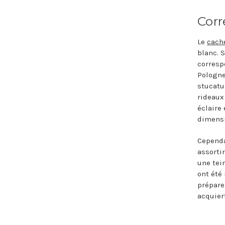
Corr
Le
cache
blanc. 
corresp
Pologne
stucatu
rideaux
éclaire
dimensi
Cependa
assorti
une tei
ont été
prépare 
acquier