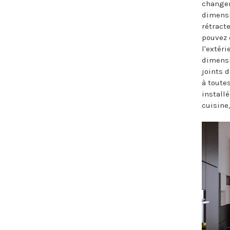
changem
dimensi
rétract
pouvez 
l'extéri
dimensi
joints 
à toute
install
cuisine,