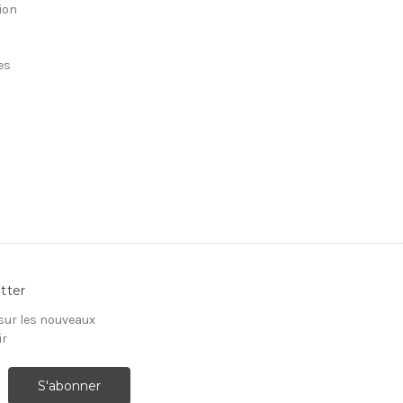
ion
es
tter
 sur les nouveaux
ir