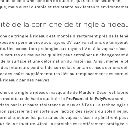
nt de choisir une solution de qualité, qui soit non seulement
que, mais aussi durable et résistante aux facteurs environneme
ité de la corniche de tringle à ridea
iche de tringle à rideaux est montée directement près de la fenê
expose en permanence aux rayons UV, aux variations de températ
ité. Une exposition prolongée aux rayons UV et à la vapeur d'eau
stucatures de mauvaise qualité peut entraîner un changement 
 de la surface et une déformation du matériau. Ainsi, même le p
 des intérieurs perdrait de son éclat d'antan et nous serions ob
er des coûts supplémentaires liés au remplacement des cornic
 à rideaux par des neuves.
iche de tringle à rideaux masquante de Mardom Decor est fabri
de matériaux de haute qualité - le
ProFoam
et le
PolyForce
sont
risés par leur haute résistance aux UV et à l'eau. La technologie 
ion spéciale fait en sorte que l'action des rayons du soleil ne ja
corniche, et que les particules de vapeur d'eau ne pénètrent pas 
eur de la structure. Ainsi, la corniche est entièrement protégée c