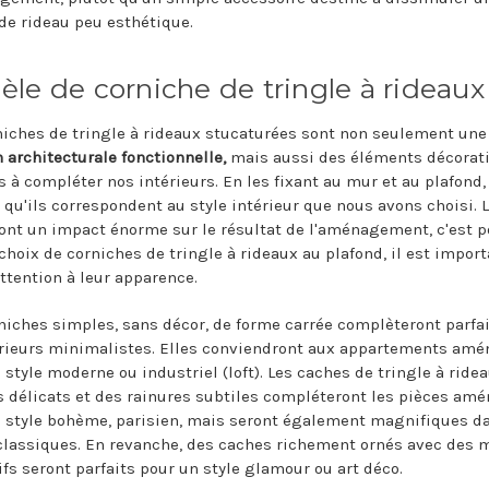
 de rideau peu esthétique.
le de corniche de tringle à rideaux
niches de tringle à rideaux stucaturées sont non seulement une
n architecturale fonctionnelle,
mais aussi des éléments décorati
s à compléter nos intérieurs. En les fixant au mur et au plafond
 qu'ils correspondent au style intérieur que nous avons choisi. 
 ont un impact énorme sur le résultat de l'aménagement, c'est 
 choix de corniches de tringle à rideaux au plafond, il est impor
attention à leur apparence.
niches simples, sans décor, de forme carrée complèteront parf
érieurs minimalistes. Elles conviendront aux appartements am
 style moderne ou industriel (loft). Les caches de tringle à ride
s délicats et des rainures subtiles compléteront les pièces am
 style bohème, parisien, mais seront également magnifiques d
classiques. En revanche, des caches richement ornés avec des m
ifs seront parfaits pour un style glamour ou art déco.