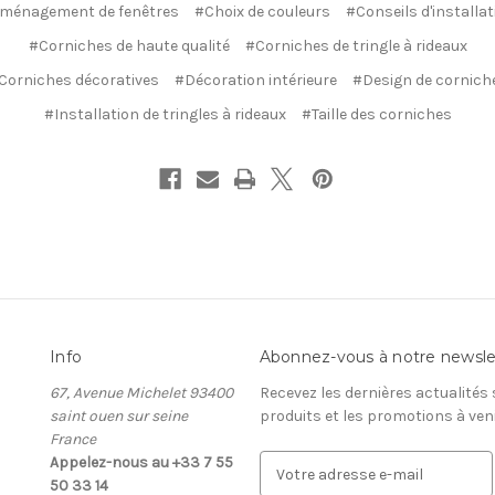
ménagement de fenêtres
#Choix de couleurs
#Conseils d'installat
#Corniches de haute qualité
#Corniches de tringle à rideaux
Corniches décoratives
#Décoration intérieure
#Design de cornich
#Installation de tringles à rideaux
#Taille des corniches
Info
Abonnez-vous à notre newsle
67, Avenue Michelet 93400
Recevez les dernières actualités
saint ouen sur seine
produits et les promotions à ven
France
Appelez-nous au +33 7 55
A
50 33 14
d