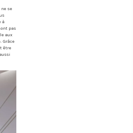
 ne se
ous
e à
 sont pas
lle aux
. Grâce
t être
aussi