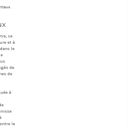
ntaux.
ux
tre, ce
ure et à
 dans le
de
lus
ligés de
hes de
quée à
de
unisse
à
ontre le