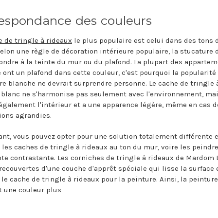
espondance des couleurs
 de tringle à rideaux
le plus populaire est celui dans des tons 
Selon une règle de décoration intérieure populaire, la stucature 
ondre à la teinte du mur ou du plafond. La plupart des apparte
 ont un plafond dans cette couleur, c'est pourquoi la popularité 
re blanche ne devrait surprendre personne. Le cache de tringle 
 blanc ne s'harmonise pas seulement avec l'environnement, ma
 également l'intérieur et a une apparence légère, même en cas d
ons agrandies.
nt, vous pouvez opter pour une solution totalement différente e
r les caches de tringle à rideaux au ton du mur, voire les peindr
nte contrastante. Les corniches de tringle à rideaux de Mardom
 recouvertes d'une couche d'apprêt spéciale qui lisse la surface 
le cache de tringle à rideaux pour la peinture. Ainsi, la peinture
t une couleur plus