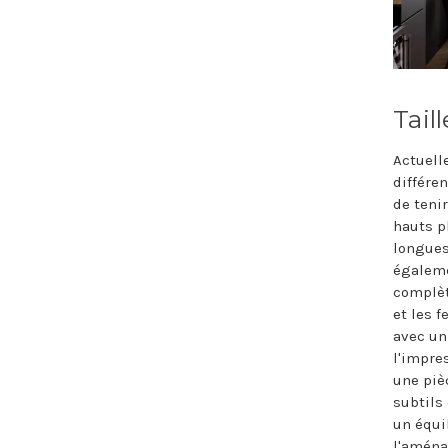
Tail
Actuell
différen
de teni
hauts p
longues
égaleme
complèt
et les 
avec un
l'impres
une piè
subtils
un équi
l'aména