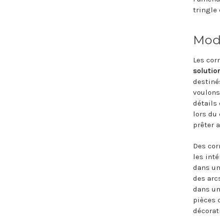
tringle
Modè
Les cor
solutio
destiné
voulons
détails
lors du
prêter 
Des cor
les int
dans un
des arc
dans un
pièces 
décorat