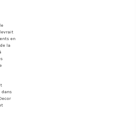
de
devrait
ments en
de la
à
is
e
t
e dans
 Decor
et