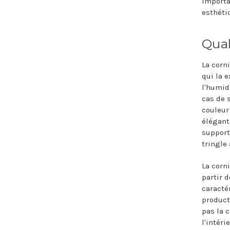
importa
esthéti
Qual
La corn
qui la 
l'humid
cas de 
couleur
élégant
support
tringle
La corn
partir 
caracté
product
pas la 
l'intéri