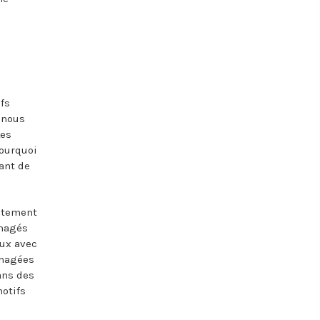
fs
, nous
Les
pourquoi
tant de
aitement
énagés
aux avec
énagées
ans des
otifs