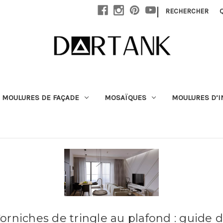
Passer au contenu principal
|
RECHERCHER
MOULURES DE FAÇADE
MOSAÏQUES
MOULURES D’I
orniches de tringle au plafond : guide 