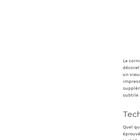
La corn
décorat
un vieu
impress
supplém
subtile
Tec
Quel que
éprouvé