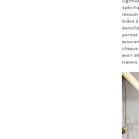
LightGu
spécifi
résoudr
Grâce à
densifi
permet 
assurant
chaque 
avoir d
travers 