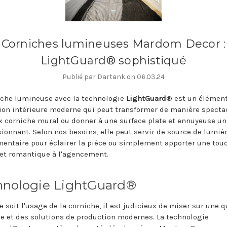
Corniches lumineuses Mardom Decor :
LightGuard® sophistiqué
Publié par Dartank on 06.03.24
iche lumineuse avec la technologie
LightGuard
® est un élémen
ion intérieure moderne qui peut transformer de manière specta
x corniche mural ou donner à une surface plate et ennuyeuse un
ionnant. Selon nos besoins, elle peut servir de source de lumiè
entaire pour éclairer la pièce ou simplement apporter une tou
 et romantique à l'agencement.
hnologie LightGuard®
 soit l'usage de la corniche, il est judicieux de miser sur une q
e et des solutions de production modernes. La technologie