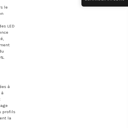
s le
on
des LED
rence
é,
ement
 du
0%.
ées à
 à
x
tage
s profils
ent la