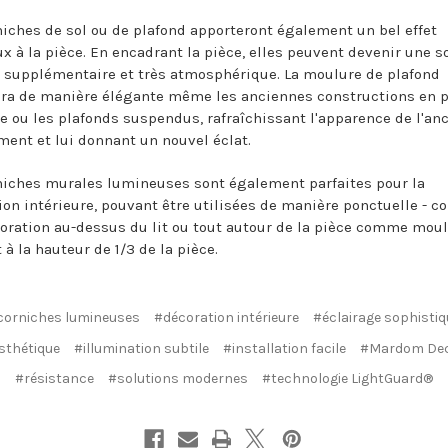
niches de sol ou de plafond apporteront également un bel effet
x à la pièce. En encadrant la pièce, elles peuvent devenir une s
 supplémentaire et très atmosphérique. La moulure de plafond
ra de manière élégante même les anciennes constructions en 
re ou les plafonds suspendus, rafraîchissant l'apparence de l'an
ent et lui donnant un nouvel éclat.
niches murales lumineuses sont également parfaites pour la
ion intérieure, pouvant être utilisées de manière ponctuelle - 
oration au-dessus du lit ou tout autour de la pièce comme mou
à la hauteur de 1/3 de la pièce.
corniches lumineuses
#décoration intérieure
#éclairage sophistiq
sthétique
#illumination subtile
#installation facile
#Mardom De
#résistance
#solutions modernes
#technologie LightGuard®