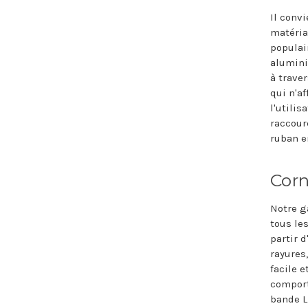
Il conv
matériau
populai
alumini
à traver
qui n'af
l'utili
raccour
ruban e
Cor
Notre 
tous le
partir d
rayures
facile e
comport
bande LE