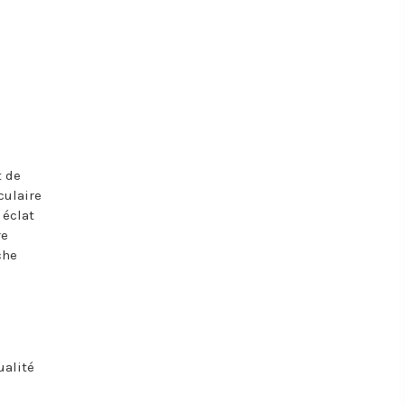
t de
culaire
 éclat
re
che
ualité