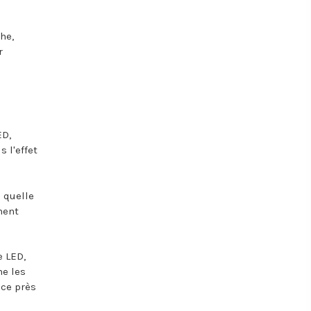
he,
r
ED,
 l'effet
 quelle
ment
e LED,
he les
ace près