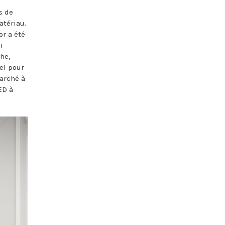
s de
atériau.
r a été
i
he,
uel pour
arché à
ED à