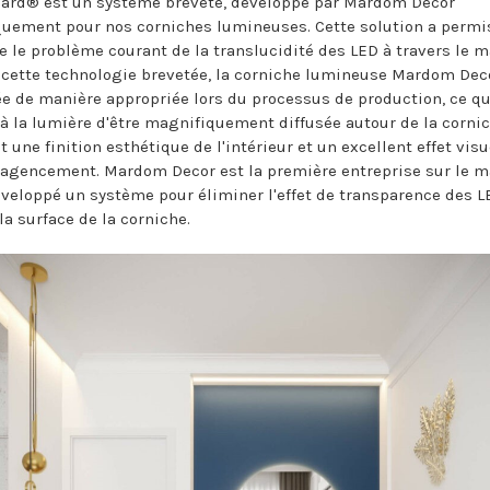
ard® est un système breveté, développé par Mardom Decor
quement pour nos corniches lumineuses. Cette solution a permi
e le problème courant de la translucidité des LED à travers le m
 cette technologie brevetée, la corniche lumineuse Mardom Deco
ée de manière appropriée lors du processus de production, ce qu
à la lumière d'être magnifiquement diffusée autour de la cornic
 une finition esthétique de l'intérieur et un excellent effet vis
agencement. Mardom Decor est la première entreprise sur le m
éveloppé un système pour éliminer l'effet de transparence des L
la surface de la corniche.