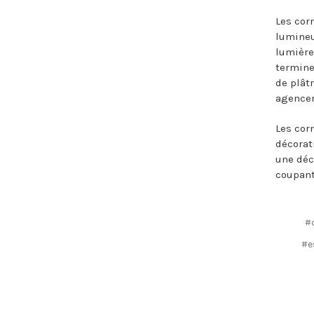
Les cor
lumineu
lumière
termine
de plât
agencem
Les cor
décorat
une déc
coupant 
#
#e