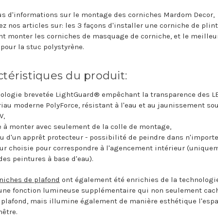
us d'informations sur le montage des corniches Mardom Decor,
z nos articles sur: les 3 façons d'installer une corniche de plint
 monter les corniches de masquage de corniche, et le meilleu
 pour la stuc polystyrène.
ctéristiques du produit:
ologie brevetée LightGuard® empêchant la transparence des L
iau moderne PolyForce, résistant à l'eau et au jaunissement sous
V,
e à monter avec seulement de la colle de montage,
u d'un apprêt protecteur - possibilité de peindre dans n'importe
ur choisie pour correspondre à l'agencement intérieur (unique
des peintures à base d'eau).
niches de plafond
ont également été enrichies de la technologi
 une fonction lumineuse supplémentaire qui non seulement cac
e plafond, mais illumine également de manière esthétique l'esp
nêtre.