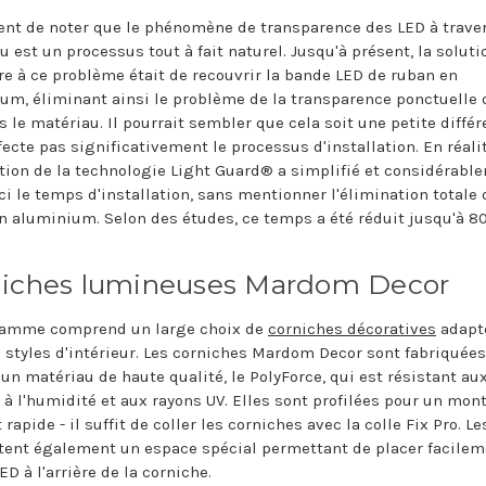
ient de noter que le phénomène de transparence des LED à traver
 est un processus tout à fait naturel. Jusqu'à présent, la soluti
re à ce problème était de recouvrir la bande LED de ruban en
um, éliminant ainsi le problème de la transparence ponctuelle 
s le matériau. Il pourrait sembler que cela soit une petite diffé
fecte pas significativement le processus d'installation. En réalit
sation de la technologie Light Guard® a simplifié et considérabl
ci le temps d'installation, sans mentionner l'élimination totale
n aluminium. Selon des études, ce temps a été réduit jusqu'à 8
niches lumineuses Mardom Decor
gamme comprend un large choix de
corniches décoratives
adapt
s styles d'intérieur. Les corniches Mardom Decor sont fabriquées
'un matériau de haute qualité, le PolyForce, qui est résistant au
, à l'humidité et aux rayons UV. Elles sont profilées pour un mon
t rapide - il suffit de coller les corniches avec la colle Fix Pro. Le
ent également un espace spécial permettant de placer facilem
D à l'arrière de la corniche.