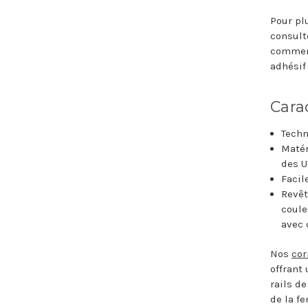
Pour pl
consulte
comment
adhésif
Cara
Techn
Matér
des U
Facil
Revêt
coule
avec 
Nos
cor
offrant
rails d
de la fe