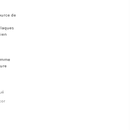
ource de
plaques
cien
comme
lure
ué
cor