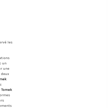
ervé les
ations
c un
ur une
 deux
mek
ec
r
Tomek
formes
urs
nements