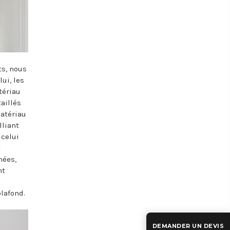
ts, nous
ui, les
tériau
aillés
atériau
lliant
 celui
t
nées,
nt
lafond.
DEMANDER UN DEVIS