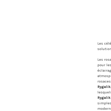
Les cél
solution
Les ros
pour le
éclaira
atmosph
rosaces
Rygalik
lesquel
Rygalik
simples
moderne