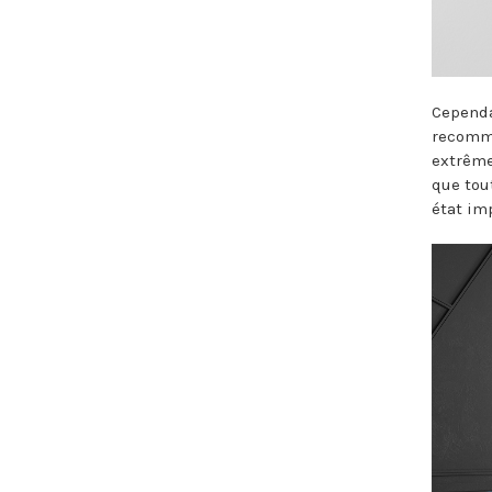
Cependa
recomma
extrême
que tou
état im