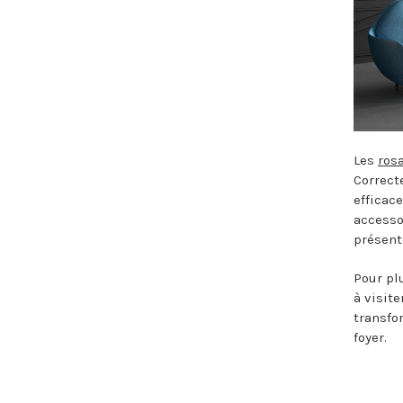
Les
ros
Correct
efficac
accesso
présent
Pour pl
à visit
transfo
foyer.