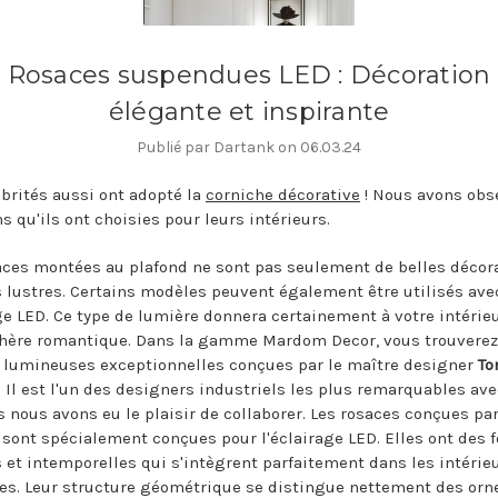
Rosaces suspendues LED : Décoration
élégante et inspirante
Publié par Dartank on 06.03.24
ébrités aussi ont adopté la
corniche décorative
! Nous avons obs
s qu'ils ont choisies pour leurs intérieurs.
aces montées au plafond ne sont pas seulement de belles décor
s lustres. Certains modèles peuvent également être utilisés ave
ge LED. Ce type de lumière donnera certainement à votre intérie
ère romantique. Dans la gamme Mardom Decor, vous trouverez
 lumineuses exceptionnelles conçues par le maître designer
To
. Il est l'un des designers industriels les plus remarquables av
s nous avons eu le plaisir de collaborer. Les rosaces conçues pa
sont spécialement conçues pour l'éclairage LED. Elles ont des 
 et intemporelles qui s'intègrent parfaitement dans les intérie
s. Leur structure géométrique se distingue nettement des or