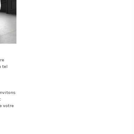
are
 tel
invitons
t
e votre