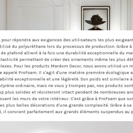
, pour répondre aux exigences des utilisateurs les plus exigean
tilisé du polyuréthane lors du processus de production. Grâce à l
de plafond allient à la fois une durabilité exceptionnelle du ma
plasticité permettant de créer des ornements même les plus dét
lexes. Pour les produits Mardom Decor, nous avons utilisé un m
 appelé ProFoam. Il s'agit d'une matière première écologique a
abilité exceptionnelle et une légèreté. Son poids est similaire à
styrène ordinaire, mais ne vous y trompez pas, nos produits son
p plus solides et résisteront intact pendant de nombreuses an
ssant les murs de votre intérieur. C'est grâce à ProFoam que so
les plus belles décorations d'une grande complexité. Grâce à sa
é, il convient parfaitement aux grands éléments suspendus au p