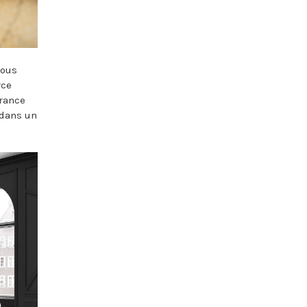
nous
rce
urance
 dans un