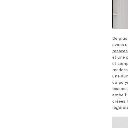
De plus
avons u
rosaces
et une 
et comp
moderne
une dur
du poly
beaucou
embelli
créées 
légèret