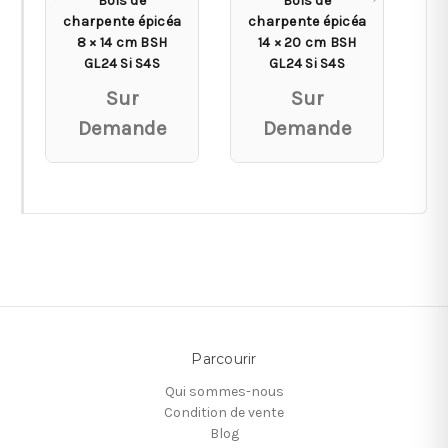
Bois de
Bois de
charpente épicéa
charpente épicéa
ch
8 × 14 cm BSH
14 × 20 cm BSH
GL24 Si S4S
GL24 Si S4S
Sur
Sur
Demande
Demande
Parcourir
Qui sommes-nous
Condition de vente
Blog