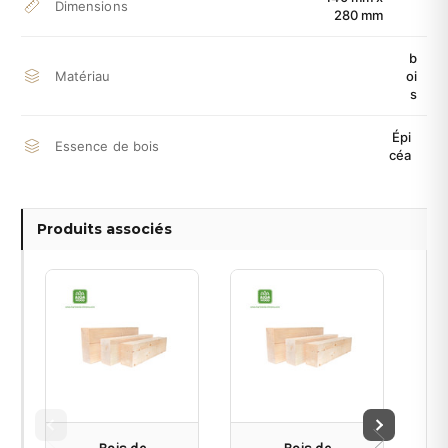
Dimensions
280 mm
b
Matériau
oi
s
Épi
Essence de bois
céa
Produits associés