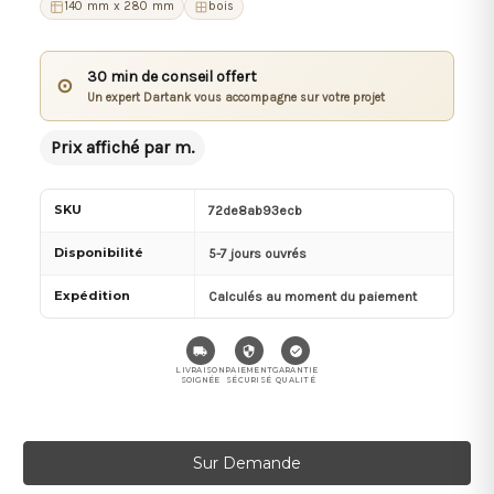
140 mm x 280 mm
bois
30 min de conseil offert
⊙
Un expert Dartank vous accompagne sur votre projet
Prix affiché par m.
SKU
72de8ab93ecb
Disponibilité
5-7 jours ouvrés
Expédition
Calculés au moment du paiement
LIVRAISON
PAIEMENT
GARANTIE
SOIGNÉE
SÉCURISÉ
QUALITÉ
Stock
Sur Demande
actuel :