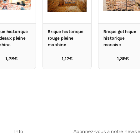
que historique
Brique historique
Brique gothique
deaux pleine
rouge pleine
historique
hine
machine
massive
1,28€
1,12€
1,39€
Info
Abonnez-vous à notre newsle