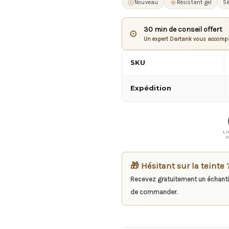
Nouveau
Résistant gel
Sé
30 min de conseil offert
⊙
Un expert Dartank vous accompa
SKU
Expédition
LI
S
🎁 Hésitant sur la teinte 
Recevez gratuitement un échanti
de commander.