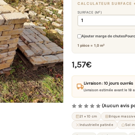
CALCULATEUR SURFACE 
SURFACE (M²)
Ajouter marge de chutes
Pour
1 pièce =
1,0 m²
1,57€
Livraison : 10 jours ouvrés
Livraison estimée avant le 18 
(Aucun avis p
21 × 10 cm
Brique massiv
Industrielle patinée
Sol in