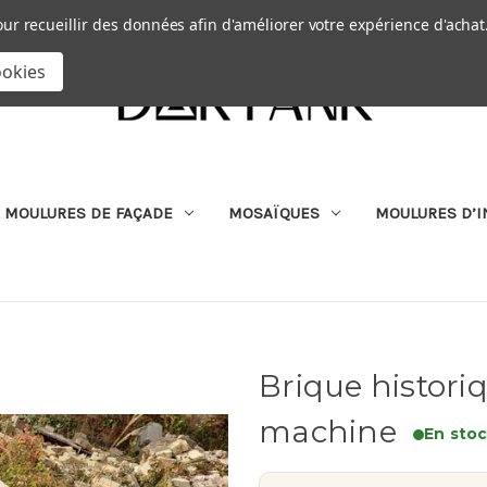
Passer au contenu principal
|
our recueillir des données afin d'améliorer votre expérience d'achat
RECHERCHER
ookies
MOULURES DE FAÇADE
MOSAÏQUES
MOULURES D’I
Brique histori
machine
En sto