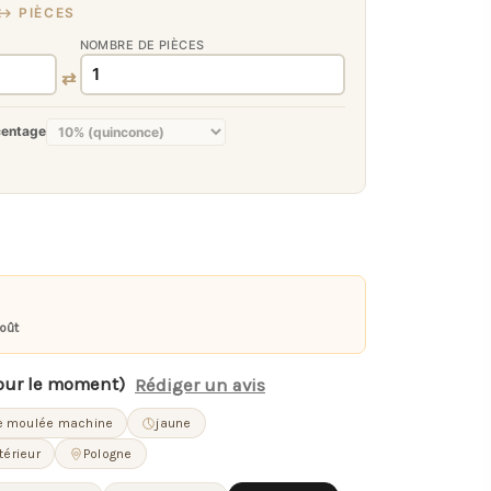
↔ PIÈCES
NOMBRE DE PIÈCES
⇄
centage
août
our le moment)
Rédiger un avis
e moulée machine
jaune
térieur
Pologne