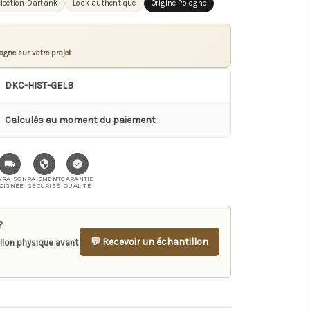
lection Dartank
Look authentique
Origine Pologne
gne sur votre projet
DKC-HIST-GELB
Calculés au moment du paiement
VRAISON
PAIEMENT
GARANTIE
OIGNÉE
SÉCURISÉ
QUALITÉ
?
💬 Recevoir un échantillon
llon physique avant