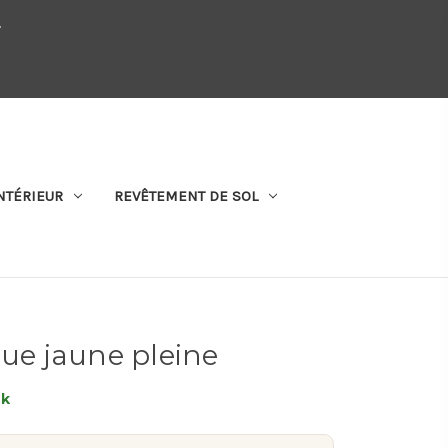
.
QUI SOMMES-NOUS
SE CONNECTER
S'ABONNER
PANIER
NTÉRIEUR
REVÊTEMENT DE SOL
que jaune pleine
ck