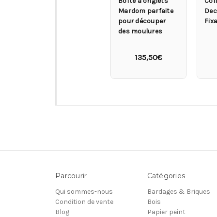
Boîte à onglets
Col
Mardom parfaite
Deco
pour découper
Fixa
des moulures
135,50€
Parcourir
Catégories
Qui sommes-nous
Bardages & Briques
Condition de vente
Bois
Blog
Papier peint