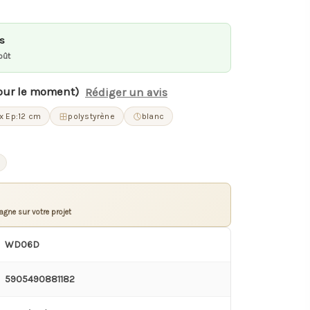
és
oût
our le moment)
Rédiger un avis
 x Ep:12 cm
polystyrène
blanc
gne sur votre projet
WD06D
5905490881182