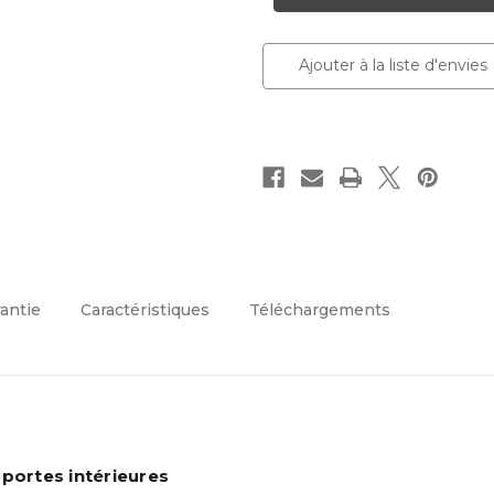
universel
universel
WD06D
WD06D
-
-
12
12
Ajouter à la liste d'envies
pièces
pièces
rantie
Caractéristiques
Téléchargements
 portes intérieures