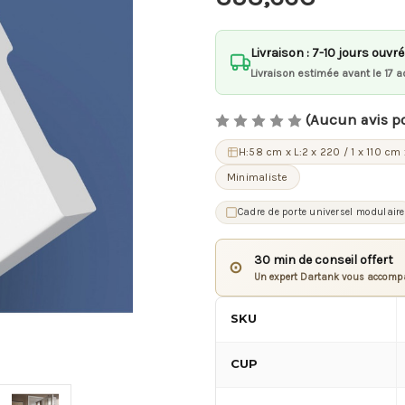
Livraison : 7-10 jours ouvr
Livraison estimée avant le 17 a
(Aucun avis p
H:58 cm x L:2 x 220 / 1 x 110 cm
Minimaliste
Cadre de porte universel modulaire
30 min de conseil offert
⊙
Un expert Dartank vous accompa
SKU
CUP