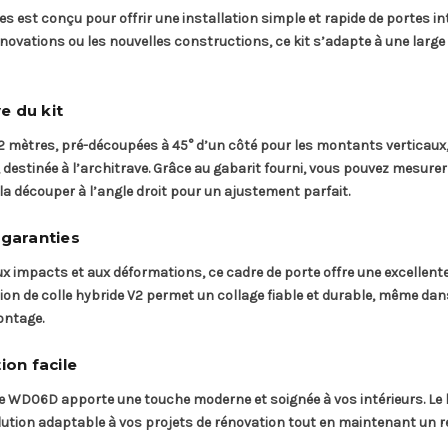
s est conçu pour offrir une installation simple et rapide de portes in
 rénovations ou les nouvelles constructions, ce kit s’adapte à une la
e du kit
mètres, pré-découpées à 45° d’un côté pour les montants verticaux, 
, destinée à l’architrave. Grâce au gabarit fourni, vous pouvez mesurer
la découper à l’angle droit pour un ajustement parfait.
n garanties
x impacts et aux déformations, ce cadre de porte offre une excellen
ation de colle hybride V2 permet un collage fiable et durable, même d
ontage.
ion facile
 le WD06D apporte une touche moderne et soignée à vos intérieurs. Le 
 solution adaptable à vos projets de rénovation tout en maintenant un