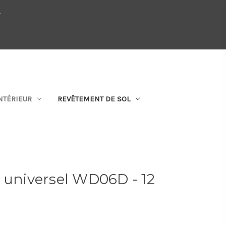
.
QUI SOMMES-NOUS
SE CONNECTER
S'ABONNER
PANIER
NTÉRIEUR
REVÊTEMENT DE SOL
 universel WD06D - 12