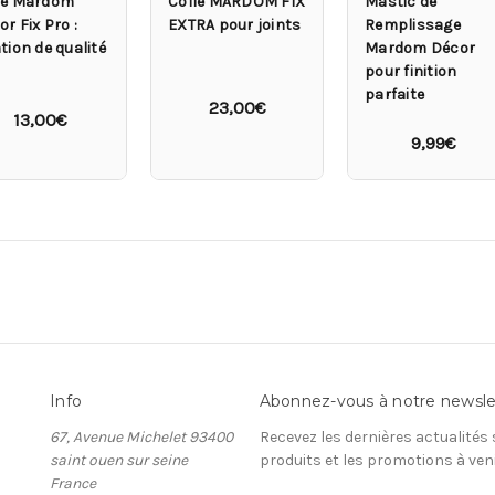
le Mardom
Colle MARDOM FIX
Mastic de
r Fix Pro :
EXTRA pour joints
Remplissage
tion de qualité
Mardom Décor
pour finition
parfaite
23,00€
13,00€
9,99€
Info
Abonnez-vous à notre newsle
67, Avenue Michelet 93400
Recevez les dernières actualités
saint ouen sur seine
produits et les promotions à ven
France