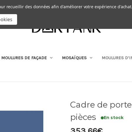
Passer au contenu principal
|
our recueillir des données afin d'améliorer votre expérience d'achat
RECHERCHER
ookies
MOULURES DE FAÇADE
MOSAÏQUES
MOULURES D’I
Cadre de porte
pièces
En stock
353,66€