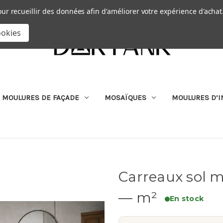
Passer au contenu principal
|
our recueillir des données afin d'améliorer votre expérience d'achat
RECHERCHER
ookies
MOULURES DE FAÇADE
MOSAÏQUES
MOULURES D’I
Carreaux sol m
— m²
En stock