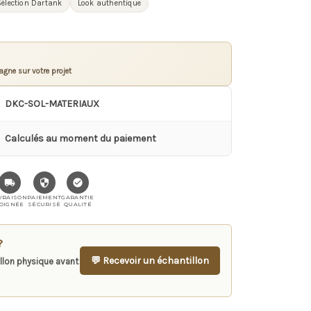
Sélection Dartank
Look authentique
gne sur votre projet
DKC-SOL-MATERIAUX
Calculés au moment du paiement
VRAISON
PAIEMENT
GARANTIE
OIGNÉE
SÉCURISÉ
QUALITÉ
?
💬 Recevoir un échantillon
llon physique avant