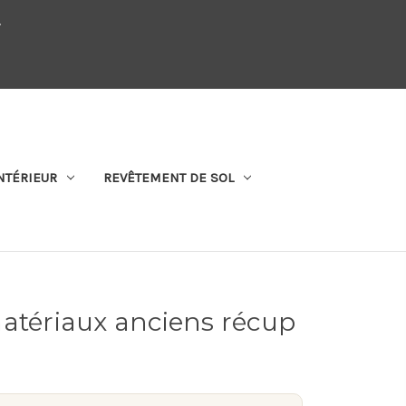
.
QUI SOMMES-NOUS
SE CONNECTER
S'ABONNER
PANIER
NTÉRIEUR
REVÊTEMENT DE SOL
atériaux anciens récup