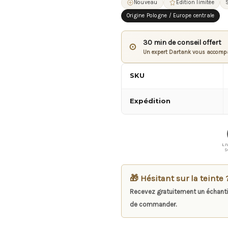
Nouveau
Édition limitée
Origine Pologne / Europe centrale
30 min de conseil offert
⊙
Un expert Dartank vous accompa
SKU
Expédition
LI
S
🎁 Hésitant sur la teinte 
Recevez gratuitement un échanti
de commander.