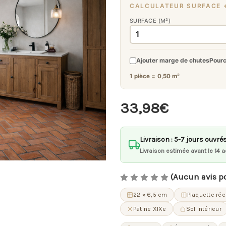
CALCULATEUR SURFACE 
SURFACE (M²)
Ajouter marge de chutes
Pour
1 pièce =
0,50 m²
33,98€
Livraison : 5-7 jours ouvré
Livraison estimée avant le 14 a
(Aucun avis p
22 × 6,5 cm
Plaquette ré
Patine XIXe
Sol intérieur