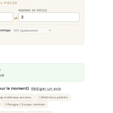
↔ PIÈCES
NOMBRE DE PIÈCES
⇄
centage
s
oût
our le moment)
Rédiger un avis
cup matériaux anciens
Multi-tons patinés
Pologne / Europe centrale