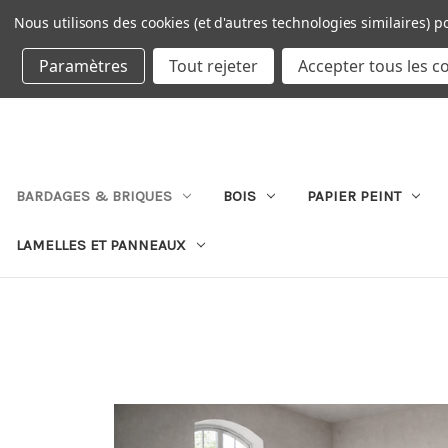
Nous utilisons des cookies (et d'autres technologies similaires) p
DEVISE : EUR
Paramètres
Tout rejeter
Accepter tous les c
BARDAGES & BRIQUES
BOIS
PAPIER PEINT
LAMELLES ET PANNEAUX