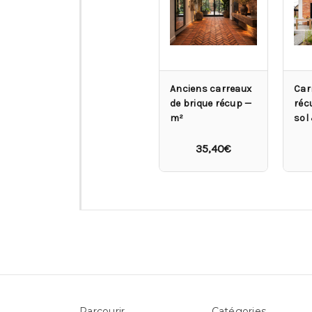
Anciens carreaux
Car
de brique récup —
réc
m²
sol
35,40€
Parcourir
Catégories