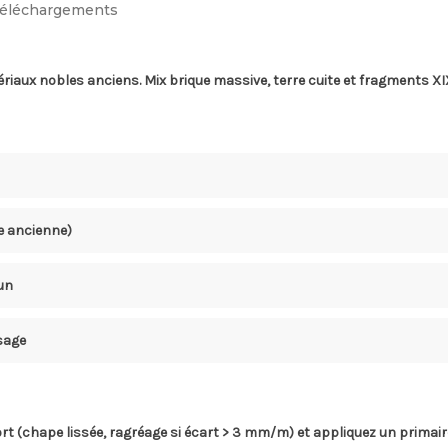
éléchargements
ériaux nobles anciens. Mix brique massive, terre cuite et fragments 
te ancienne)
un
sage
port (chape lissée, ragréage si écart > 3 mm/m) et appliquez un primai