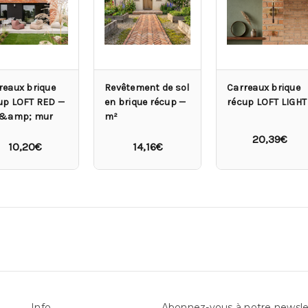
reaux brique
Revêtement de sol
Carreaux brique
up LOFT RED —
en brique récup —
récup LOFT LIGHT
 &amp; mur
m²
20,39€
10,20€
14,16€
Info
Abonnez-vous à notre newsle