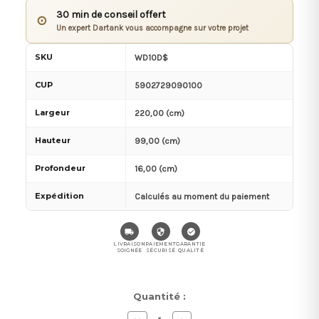
30 min de conseil offert
⊙
Un expert Dartank vous accompagne sur votre projet
SKU
WD10D$
CUP
5902729090100
Largeur
220,00 (cm)
Hauteur
99,00 (cm)
Profondeur
16,00 (cm)
Expédition
Calculés au moment du paiement
LIVRAISON
PAIEMENT
GARANTIE
SOIGNÉE
SÉCURISÉ
QUALITÉ
Stock
Quantité :
actuel :