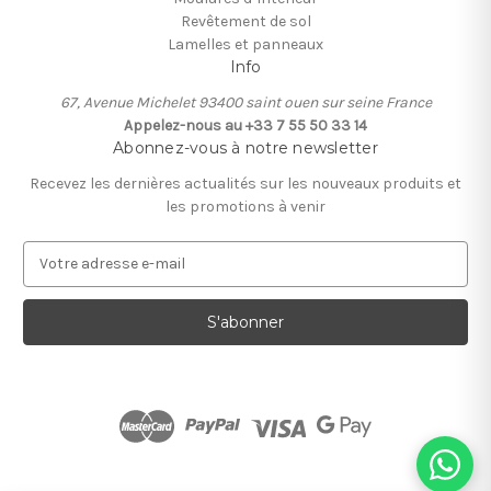
Revêtement de sol
Lamelles et panneaux
Info
67, Avenue Michelet 93400 saint ouen sur seine France
Appelez-nous au +33 7 55 50 33 14
Abonnez-vous à notre newsletter
Recevez les dernières actualités sur les nouveaux produits et
les promotions à venir
A
d
r
e
s
s
e
e
-
m
a