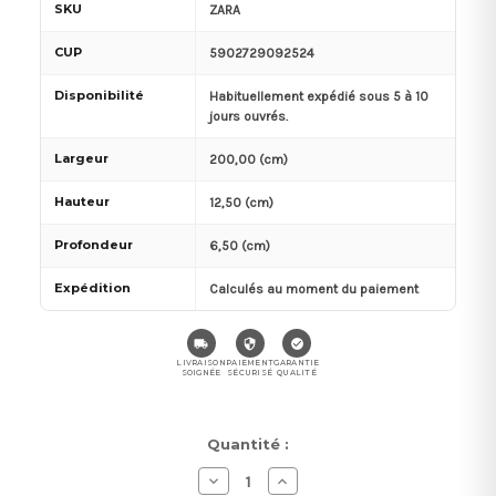
SKU
ZARA
CUP
5902729092524
Disponibilité
Habituellement expédié sous 5 à 10
jours ouvrés.
Largeur
200,00 (cm)
Hauteur
12,50 (cm)
Profondeur
6,50 (cm)
Expédition
Calculés au moment du paiement
LIVRAISON
PAIEMENT
GARANTIE
SOIGNÉE
SÉCURISÉ
QUALITÉ
Stock
Quantité :
actuel :
Diminuer
Augmenter
la
la