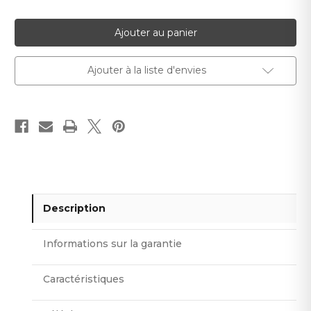
quantité
quantité
pour
pour
Carton
Carton
de
de
36
36
mètres
mètres
Corniche
Corniche
Ajouter à la liste d'envies
Plafond
Plafond
ZARA
ZARA
DMS
DMS
-
-
18
18
pièces
pièces
Description
Informations sur la garantie
Caractéristiques