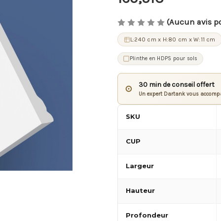
(Aucun avis p
L:240 cm x H:80 cm x W:11 cm
Plinthe en HDPS pour sols
30 min de conseil offert
⊙
Un expert Dartank vous accompa
SKU
CUP
Largeur
Hauteur
Profondeur