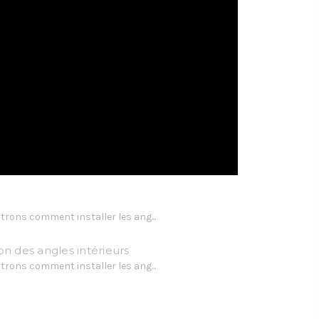
rons comment installer les ang...
on des angles intérieurs
rons comment installer les ang...