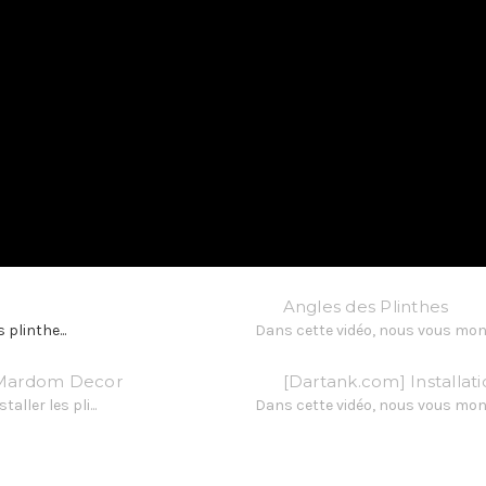
Angles des Plinthes
 plinthe...
Dans cette vidéo, nous vous mont
s Mardom Decor
[Dartank.com] Installati
ler les pli...
Dans cette vidéo, nous vous mont