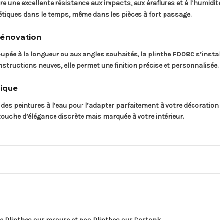
re une excellente résistance aux impacts, aux éraflures et à l’humidit
étiques dans le temps, même dans les pièces à fort passage.
rénovation
 coupée à la longueur ou aux angles souhaités, la plinthe FD08C s’insta
nstructions neuves, elle permet une finition précise et personnalisée.
tique
des peintures à l’eau pour l’adapter parfaitement à votre décoration 
 touche d’élégance discrète mais marquée à votre intérieur.
de
Plinthes sur mesure
et nos
Plinthes
sur Dartank.