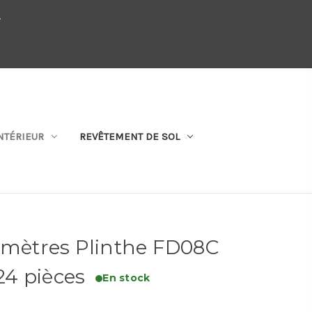
.
QUI SOMMES-NOUS
SE CONNECTER
S'ABONNER
PANIER
NTÉRIEUR
REVÊTEMENT DE SOL
 mètres Plinthe FD08C
4 pièces
En stock