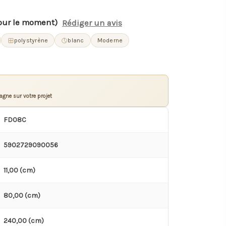
our le moment)
Rédiger un avis
polystyrène
blanc
Moderne
gne sur votre projet
FD08C
5902729090056
11,00 (cm)
80,00 (cm)
240,00 (cm)