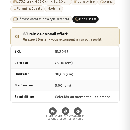
L:75,0 cm x H:36,0 cm x Ep:3,0 cm
polystyrène
blanc
Polymère/Quartz
Moderne
Élément décoratif d’angle extérieur
Made in EU
30 min de conseil offert
⊙
Un expert Dartank vous accompagne sur votre projet
SKU
BN2D-75
Largeur
75,00 (cm)
Hauteur
36,00 (cm)
Profondeur
3,00 (cm)
Expédition
Calculés au moment du paiement
LIVRAISON
PAIEMENT
GARANTIE
SOIGNÉE
SÉCURISÉ
QUALITÉ