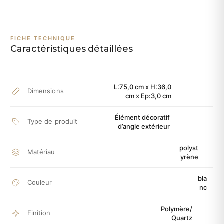
FICHE TECHNIQUE
Caractéristiques détaillées
L:75,0 cm x H:36,0
Dimensions
cm x Ep:3,0 cm
Élément décoratif
Type de produit
d’angle extérieur
polyst
Matériau
yrène
bla
Couleur
nc
Polymère/
Finition
Quartz