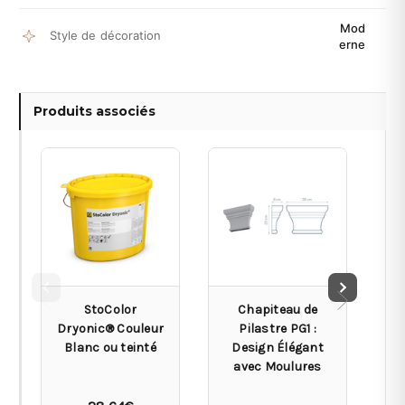
Mod
Style de décoration
erne
Produits associés
StoColor
Chapiteau de
Dryonic® Couleur
Pilastre PG1 :
Blanc ou teinté
Design Élégant
De
avec Moulures
D