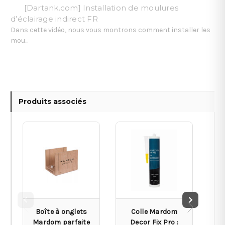
[Dartank.com] Installation de moulures
d’éclairage indirect FR
Dans cette vidéo, nous vous montrons comment installer les
mou...
Produits associés
Boîte à onglets
Colle Mardom
Mardom parfaite
Decor Fix Pro :