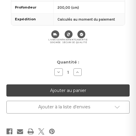
Profondeur
200,00 (cm)
Expédition
Calculés au moment du paiement
LIVRAISON
PAIEMENT
GARANTIE
SOIGNÉE
SÉCURISÉ
QUALITÉ
Stock
Quantité :
actuel :
Diminuer
Augmenter
la
la
quantité
quantité
pour
pour
Moulure
Moulure
murale
murale
Mardom
Mardom
MDC255
MDC255
-
-
Ajouter à la liste d'envies
Élégance
Élégance
Murale
Murale