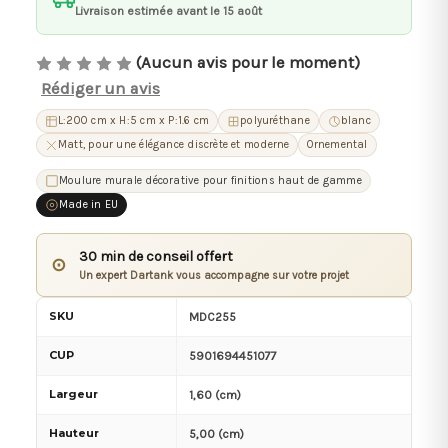
Livraison estimée avant le 15 août
(Aucun avis pour le moment)
Rédiger un avis
L:200 cm x H:5 cm x P:1.6 cm
polyuréthane
blanc
Matt, pour une élégance discrète et moderne
Ornemental
Moulure murale décorative pour finitions haut de gamme
Made in EU
30 min de conseil offert
⊙
Un expert Dartank vous accompagne sur votre projet
SKU
MDC255
CUP
5901694451077
Largeur
1,60 (cm)
Hauteur
5,00 (cm)