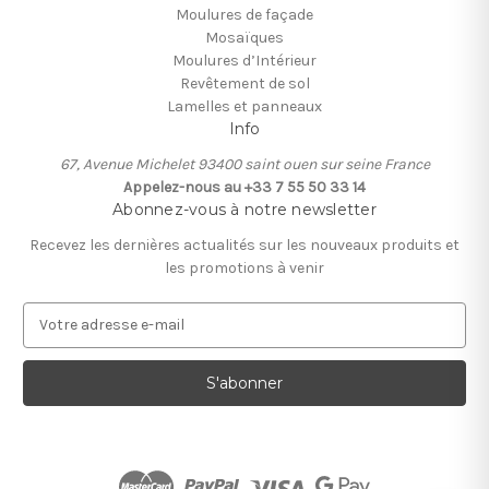
Moulures de façade
Mosaïques
Moulures d’Intérieur
Revêtement de sol
Lamelles et panneaux
Info
67, Avenue Michelet 93400 saint ouen sur seine France
Appelez-nous au +33 7 55 50 33 14
Abonnez-vous à notre newsletter
Recevez les dernières actualités sur les nouveaux produits et
les promotions à venir
A
d
r
e
s
s
e
e