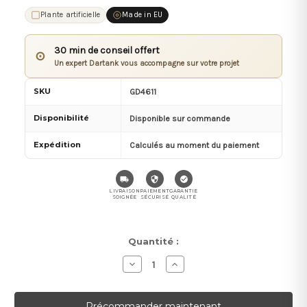
Plante artificielle
Made in EU
30 min de conseil offert
⊙
Un expert Dartank vous accompagne sur votre projet
SKU
GD4611
Disponibilité
Disponible sur commande
Expédition
Calculés au moment du paiement
LIVRAISON
PAIEMENT
GARANTIE
SOIGNÉE
SÉCURISÉ
QUALITÉ
Stock
Quantité :
actuel :
Diminuer
Augmenter
la
la
quantité
quantité
pour
pour
Citronnier
Citronnier