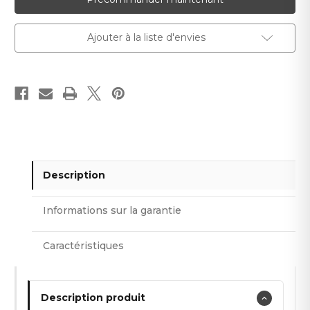
artificiel
artificiel
140
140
cm
cm
Ajouter à la liste d'envies
Description
Informations sur la garantie
Caractéristiques
Description produit