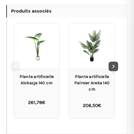
Produits associés
Plante artificielle
Plante artificielle
P
Alokazja 140 cm
Palmier Areka 140
cm
R
261,78€
206,50€