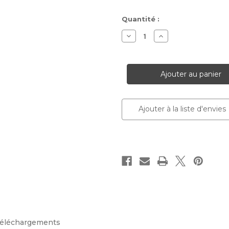
Stock
Quantité :
actuel :
Diminuer
Augmenter
la
la
quantité
quantité
pour
pour
Comandor
Comandor
Ajouter à la liste d'envies
éléchargements