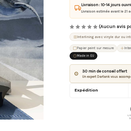
Livraison : 10-14 jours ouvr
Livraison estimée avant le 21 a
(Aucun avis p
Interlining avec vinyle dur ou in
Papier peint sur mesure
Inte
Made in EU
30 min de conseil offert
⊙
Un expert Dartank vous accompa
Expédition
LI
S