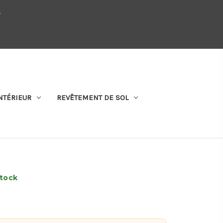
.
QUI SOMMES-NOUS
SE CONNECTER
S'ABONNER
PANIER
NTÉRIEUR
REVÊTEMENT DE SOL
stock