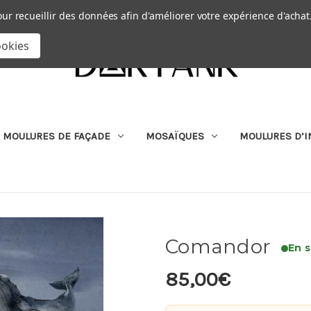
Passer au contenu principal
|
our recueillir des données afin d'améliorer votre expérience d'achat
RECHERCHER
ookies
MOULURES DE FAÇADE
MOSAÏQUES
MOULURES D’I
Comandor
En 
85,00€