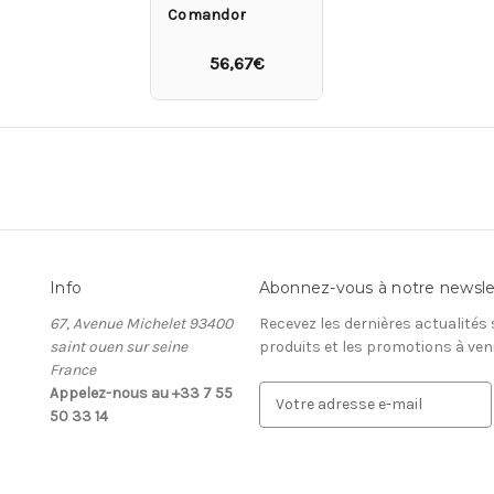
Comandor
56,67€
Info
Abonnez-vous à notre newsle
67, Avenue Michelet 93400
Recevez les dernières actualités
saint ouen sur seine
produits et les promotions à ven
France
Appelez-nous au +33 7 55
A
50 33 14
d
r
e
s