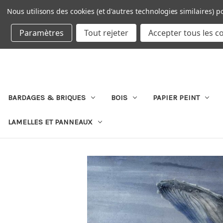
Nous utilisons des cookies (et d'autres technologies similaires) p
DEVISE : EUR
Paramètres
Tout rejeter
Accepter tous les c
BARDAGES & BRIQUES
BOIS
PAPIER PEINT
LAMELLES ET PANNEAUX