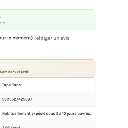
s
oût
our le moment)
Rédiger un avis
gne sur votre projet
Tape-Tape
5905527425587
Habituellement expédié sous 5 à 10 jours ouvrés.
2,00 (cm)