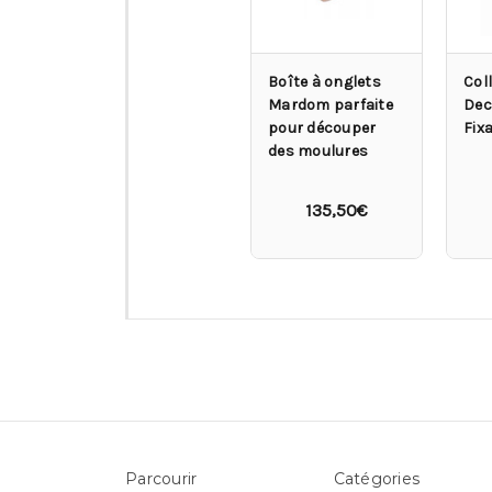
Boîte à onglets
Col
Mardom parfaite
Deco
pour découper
Fixa
des moulures
135,50€
Parcourir
Catégories