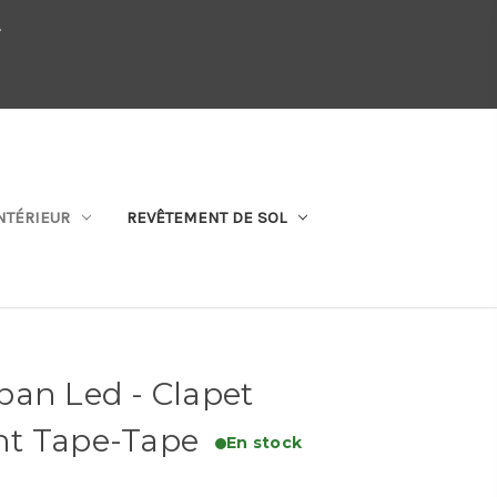
.
QUI SOMMES-NOUS
SE CONNECTER
S'ABONNER
PANIER
NTÉRIEUR
REVÊTEMENT DE SOL
ban Led - Clapet
nt Tape-Tape
En stock