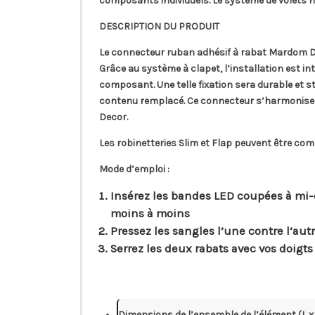
composants individuels. Le système de volets n
DESCRIPTION DU PRODUIT
Le connecteur ruban adhésif à rabat Mardom Dec
Grâce au système à clapet, l’installation est intu
composant. Une telle fixation sera durable et sta
contenu remplacé. Ce connecteur s’harmonise 
Decor.
Les robinetteries Slim et Flap peuvent être com
Mode d’emploi :
Insérez les bandes LED coupées à mi-
moins à moins
Pressez les sangles l’une contre l’au
Serrez les deux rabats avec vos doigts
Dimensions de l’ensemble de l’élément (L x l