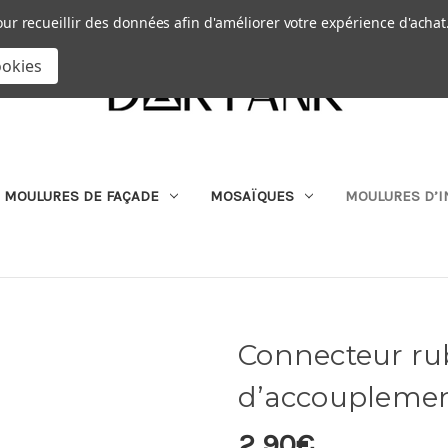
Passer au contenu principal
|
our recueillir des données afin d'améliorer votre expérience d'achat
RECHERCHER
ookies
MOULURES DE FAÇADE
MOSAÏQUES
MOULURES D’I
Connecteur ru
d’accoupleme
2,90€