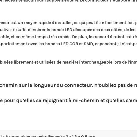
e nécessite aucun outil supplémentaire. Le connecteur s’adapte à la 
or est un moyen rapide à installer, ce qui peut être facilement fait
itive : il suffit d’insérer la bande LED découpée des deux côtés, de les 
ble, et en même temps très rapide. De plus, le raccord à rabat est réuti
parfaitement avec les bandes LED COB et SMD, cependant, il n’est p
binées librement et utilisées de manière interchangeable lors de l’ins
chemin sur la longueur du connecteur, n’oubliez pas de ma
tre pour qu’elles se rejoignent à mi-chemin et qu’elles s’e
 x H sans plaques métalliques) – 2 x 1,3 x 0,8 cm