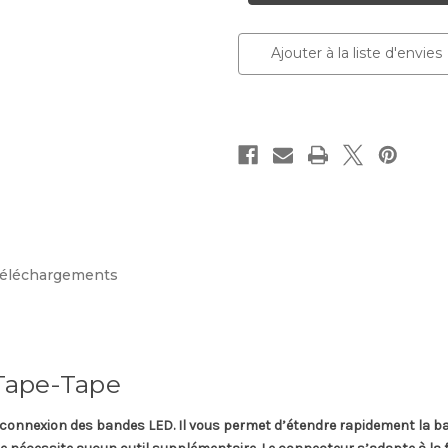
-
-
Clapet
Clapet
d’accouplement
d’accouplement
Tape-
Tape-
Ajouter à la liste d'envies
Tape
Tape
éléchargements
Tape-Tape
la connexion des bandes LED. Il vous permet d’étendre rapidement la b