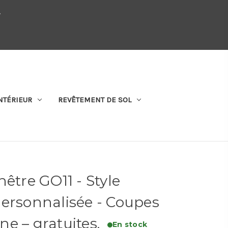
.
QUI SOMMES-NOUS
SE CONNECTER
S'ABONNER
PANIER
NTÉRIEUR
REVÊTEMENT DE SOL
être GO11 - Style
ersonnalisée - Coupes
ine – gratuites.
En stock