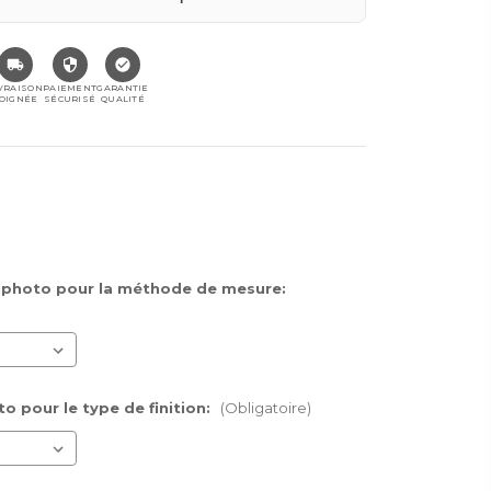
VRAISON
PAIEMENT
GARANTIE
OIGNÉE
SÉCURISÉ
QUALITÉ
a photo pour la méthode de mesure:
to pour le type de finition:
(Obligatoire)