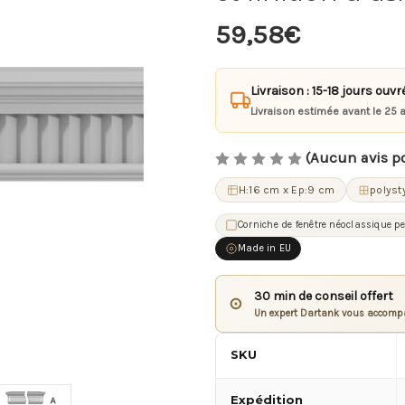
59,58€
Livraison : 15-18 jours ouvr
Livraison estimée avant le 25 
(Aucun avis p
H:16 cm x Ep:9 cm
polyst
Corniche de fenêtre néoclassique pe
Made in EU
30 min de conseil offert
⊙
Un expert Dartank vous accompa
SKU
Expédition