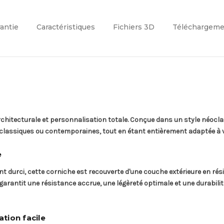
rantie
Caractéristiques
Fichiers 3D
Téléchargeme
architecturale et personnalisation totale. Conçue dans un style néocl
t classiques ou contemporaines, tout en étant entièrement adaptée à
e
 durci, cette corniche est recouverte d'une couche extérieure en ré
arantit une résistance accrue, une légèreté optimale et une durabili
ation facile