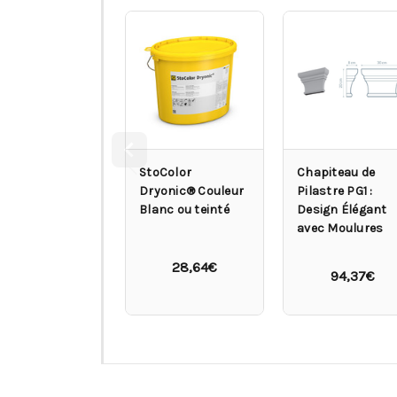
StoColor
Chapiteau de
Dryonic® Couleur
Pilastre PG1 :
Blanc ou teinté
Design Élégant
avec Moulures
28,64€
94,37€