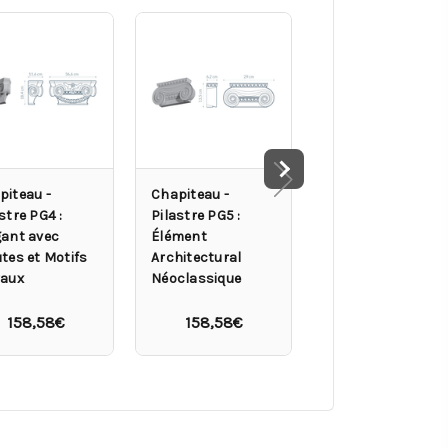
piteau -
Chapiteau -
Base de pilastre
stre PG4 :
Pilastre PG5 :
PB1 : Design épur
gant avec
Élément
et détails raffinés
tes et Motifs
Architectural
raux
Néoclassique
109,02€
158,58€
158,58€