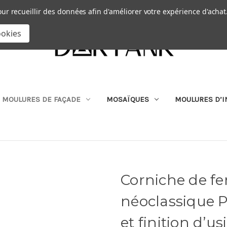
Passer au contenu principal
|
our recueillir des données afin d'améliorer votre expérience d'achat
RECHERCHER
ookies
MOULURES DE FAÇADE
MOSAÏQUES
MOULURES D’I
Corniche de fen
néoclassique P
et finition d’us