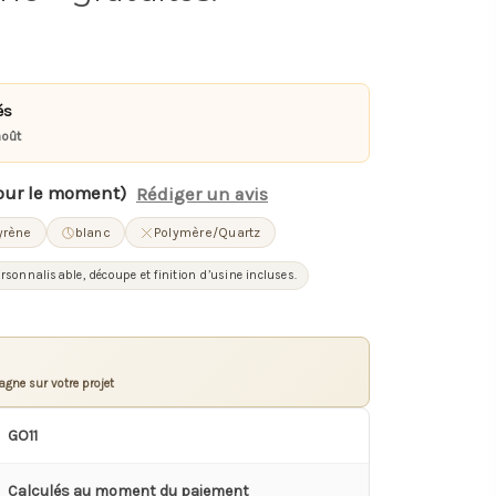
és
août
our le moment)
Rédiger un avis
yrène
blanc
Polymère/Quartz
rsonnalisable, découpe et finition d’usine incluses.
gne sur votre projet
GO11
Calculés au moment du paiement