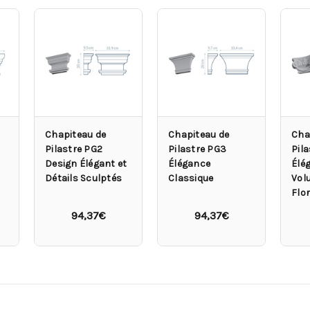
Chapiteau de
Chapiteau de
Cha
Pilastre PG2
Pilastre PG3
Pila
Design Élégant et
Élégance
Élé
Détails Sculptés
Classique
Volu
Flo
94,37€
94,37€