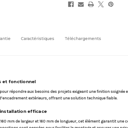
rantie
Caractéristiques
Téléchargements
 et fonctionnel
our répondre aux besoins des projets exigeant une finition soignée 
’encadrement extérieurs, offrant une solution technique fiable.
nstallation efficace
60 mm de largeur et 160 mm de longueur, cet élément garantit une co
ortions sont pensées pour faciliter le montage et assurer une prise