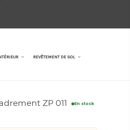
.
QUI SOMMES-NOUS
SE CONNECTER
S'ABONNER
PANIER
NTÉRIEUR
REVÊTEMENT DE SOL
adrement ZP 011
En stock