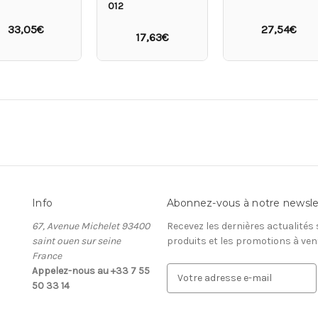
012
33,05€
27,54€
17,63€
Info
Abonnez-vous à notre newsle
67, Avenue Michelet 93400
Recevez les dernières actualités
saint ouen sur seine
produits et les promotions à ven
France
Appelez-nous au +33 7 55
A
50 33 14
d
r
e