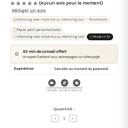
(Aucun avis pour le moment)
Rédiger un avis
Interlining avec vinyle dur ou interlining seul
Minimaliste
Papier peint personnalisable
Interlining avec vinyle dur ou interlining seul
Made in EU
30 min de conseil offert
⊙
Un expert Dartank vous accompagne sur votre projet
Expédition
Calculés au moment du paiement
LIVRAISON
PAIEMENT
GARANTIE
SOIGNÉE
SÉCURISÉ
QUALITÉ
Stock
Quantité :
actuel :
Diminuer
Augmenter
la
la
quantité
quantité