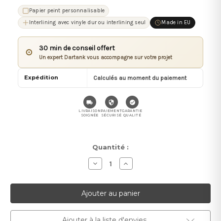
Papier peint personnalisable
Interlining avec vinyle dur ou interlining seul
Made in EU
30 min de conseil offert
⊙
Un expert Dartank vous accompagne sur votre projet
Expédition
Calculés au moment du paiement
LIVRAISON
PAIEMENT
GARANTIE
SOIGNÉE
SÉCURISÉ
QUALITÉ
Stock
Quantité :
actuel :
Diminuer
Augmenter
la
la
quantité
quantité
pour
pour
Exotic
Exotic
Ajouter à la liste d'envies