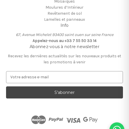
Mosaïques
Moulures d’Intérieur
Revêtement de sol
Lamelles et panneaux
Info
67, Avenue Michelet 93400 saint ouen sur seine France
Appelez-nous au +33 7 55 50 33 14
Abonnez-vous à notre newsletter
Recevez les dernières actualités sur les nouveaux produits et
les promotions à venir
A
d
r
e
s
s
e
e
-
m