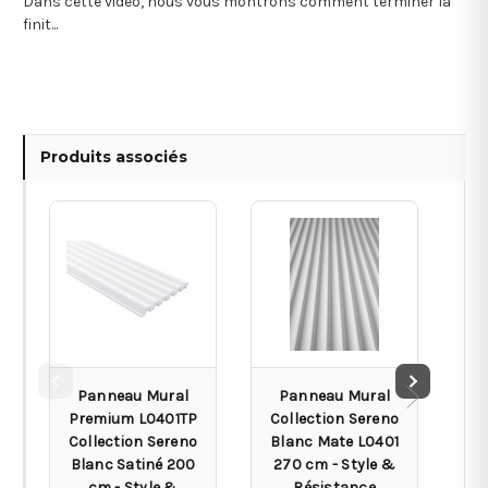
Dans cette vidéo, nous vous montrons comment terminer la
finit...
Produits associés
Panneau Mural
Panneau Mural
Premium L0401TP
Collection Sereno
Co
Collection Sereno
Blanc Mate L0401
Blanc Satiné 200
270 cm - Style &
L
cm - Style &
Résistance