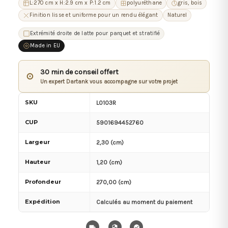
L:270 cm x H:2.9 cm x P:1.2 cm
polyuréthane
gris, bois
Finition lisse et uniforme pour un rendu élégant
Naturel
Extrémité droite de latte pour parquet et stratifié
Made in EU
30 min de conseil offert
⊙
Un expert Dartank vous accompagne sur votre projet
SKU
L0103R
CUP
5901694452760
Largeur
2,30 (cm)
Hauteur
1,20 (cm)
Profondeur
270,00 (cm)
Expédition
Calculés au moment du paiement