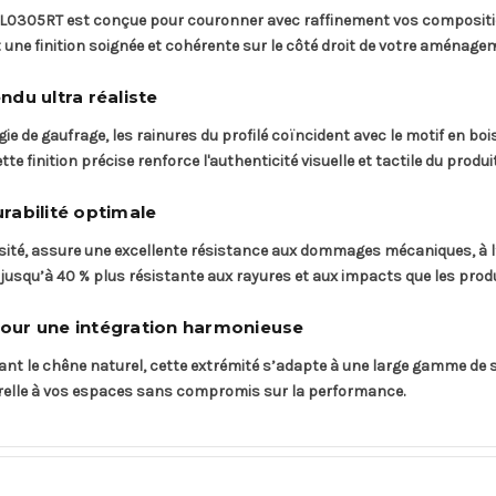
l L0305RT est conçue pour couronner avec raffinement vos compositio
 une finition soignée et cohérente sur le côté droit de votre aménage
du ultra réaliste
gie de gaufrage, les rainures du profilé coïncident avec le motif en boi
e finition précise renforce l'authenticité visuelle et tactile du produit
rabilité optimale
nsité, assure une excellente résistance aux dommages mécaniques, à l’
 jusqu’à 40 % plus résistante aux rayures et aux impacts que les pro
 pour une intégration harmonieuse
itant le chêne naturel, cette extrémité s’adapte à une large gamme de st
urelle à vos espaces sans compromis sur la performance.