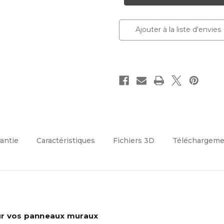
lattes
lattes
Chêne
Chêne
Naturel
Naturel
Largo
Largo
Ajouter à la liste d'envies
L0305RT
L0305RT
rantie
Caractéristiques
Fichiers 3D
Téléchargeme
ur vos panneaux muraux