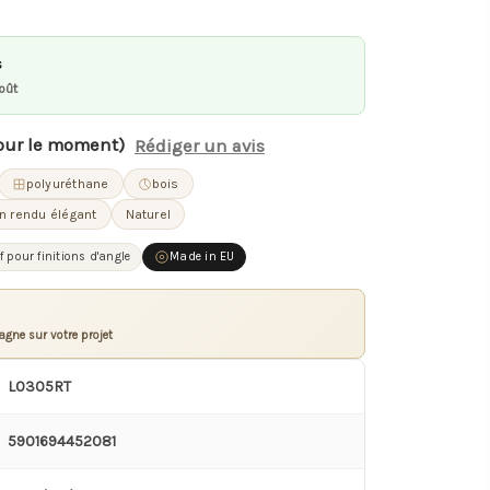
s
oût
our le moment)
Rédiger un avis
polyuréthane
bois
un rendu élégant
Naturel
f pour finitions d'angle
Made in EU
gne sur votre projet
L0305RT
5901694452081