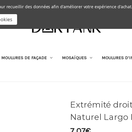
Passer au contenu principal
|
our recueillir des données afin d'améliorer votre expérience d'achat
RECHERCHER
ookies
MOULURES DE FAÇADE
MOSAÏQUES
MOULURES D’I
Extrémité droi
Naturel Largo
7,07€