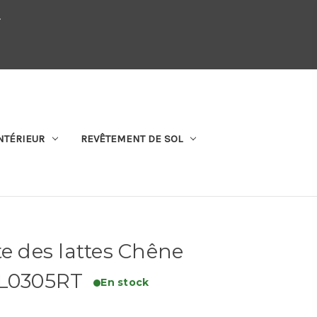
.
QUI SOMMES-NOUS
SE CONNECTER
S'ABONNER
PANIER
NTÉRIEUR
REVÊTEMENT DE SOL
te des lattes Chêne
 L0305RT
En stock