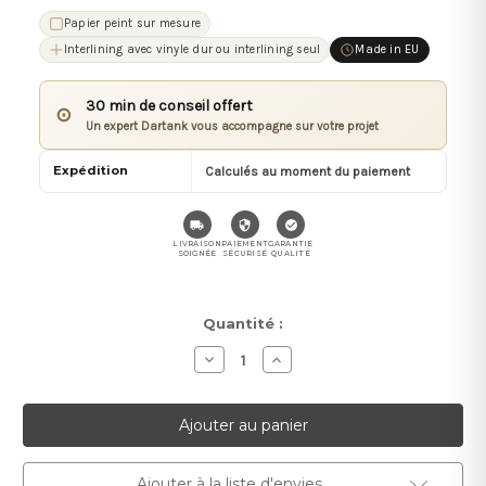
Papier peint sur mesure
Interlining avec vinyle dur ou interlining seul
Made in EU
30 min de conseil offert
⊙
Un expert Dartank vous accompagne sur votre projet
Expédition
Calculés au moment du paiement
LIVRAISON
PAIEMENT
GARANTIE
SOIGNÉE
SÉCURISÉ
QUALITÉ
Stock
Quantité :
actuel :
Diminuer
Augmenter
la
la
quantité
quantité
pour
pour
Imagine
Imagine
Ajouter à la liste d'envies