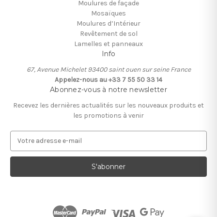
Moulures de façade
Mosaïques
Moulures d’Intérieur
Revêtement de sol
Lamelles et panneaux
Info
67, Avenue Michelet 93400 saint ouen sur seine France
Appelez-nous au +33 7 55 50 33 14
Abonnez-vous à notre newsletter
Recevez les dernières actualités sur les nouveaux produits et
les promotions à venir
A
d
r
e
s
s
e
e