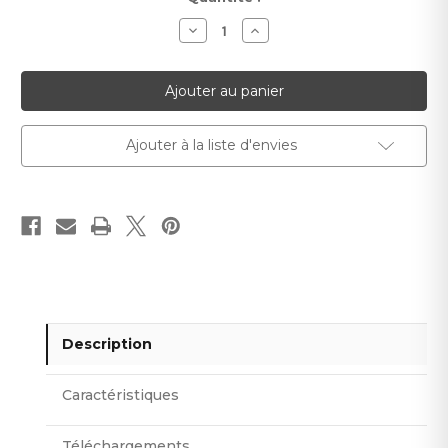
actuel :
Diminuer
Augmenter
la
la
quantité
quantité
pour
pour
Irida
Irida
Ajouter à la liste d'envies
Description
Caractéristiques
Téléchargements