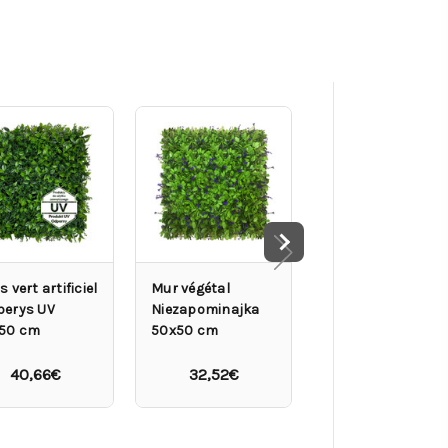
s vert artificiel
Mur végétal
Palmier Arenga
berys UV
Niezapominajka
artificiel haut 25
50 cm
50x50 cm
cm
40,66€
32,52€
582,12€