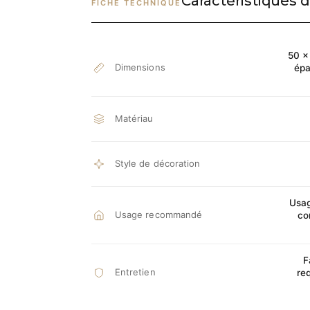
Caractéristiques d
FICHE TECHNIQUE
50 ×
Dimensions
épa
Matériau
Style de décoration
Usag
Usage recommandé
co
F
Entretien
req