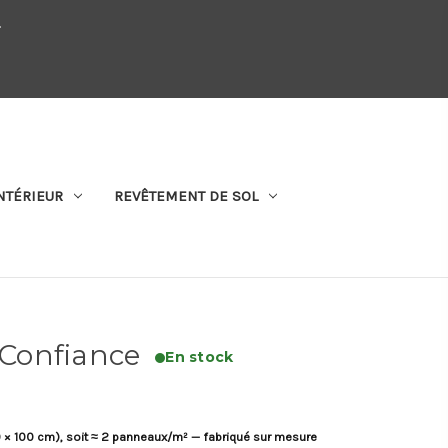
.
QUI SOMMES-NOUS
SE CONNECTER
S'ABONNER
PANIER
NTÉRIEUR
REVÊTEMENT DE SOL
l Confiance
En stock
 × 100 cm), soit ≈ 2 panneaux/m² — fabriqué sur mesure