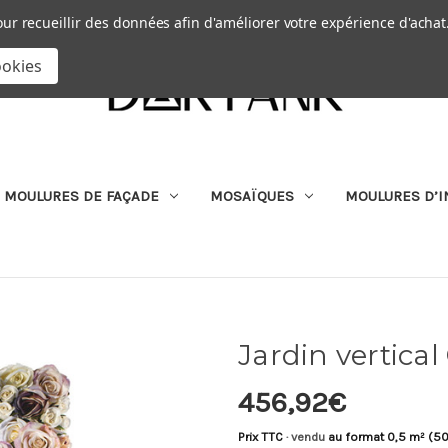
Passer au contenu principal
|
our recueillir des données afin d'améliorer votre expérience d'achat
RECHERCHER
ookies
MOULURES DE FAÇADE
MOSAÏQUES
MOULURES D’I
Jardin vertica
456,92€
Prix TTC
· vendu
au format 0,5 m² (50