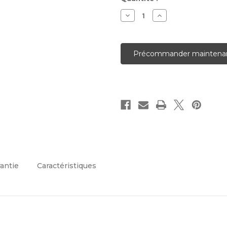
actuel :
Diminuer
Augmenter
la
la
quantité
quantité
pour
pour
Jardin
Jardin
vertical
vertical
Confiance
Confiance
rantie
Caractéristiques