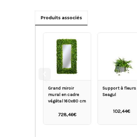
Produits associés
Grand miroir
Support à fleurs
mural en cadre
Seagul
végétal 160x80 cm
102,44€
728,46€