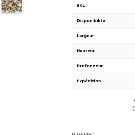
SKU
Disponibilité
Largeur
Hauteur
Profondeur
Expédition
LI
S
Stock
Quantité :