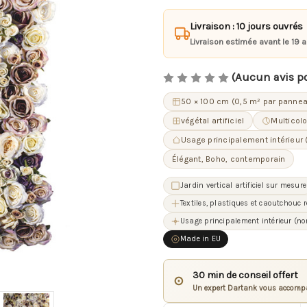
Livraison : 10 jours ouvrés
Livraison estimée avant le 19 
(Aucun avis p
50 × 100 cm (0,5 m² par pannea
végétal artificiel
Multicolo
Usage principalement intérieur 
Élégant, Boho, contemporain
Jardin vertical artificiel sur mesure
Textiles, plastiques et caoutchouc 
Usage principalement intérieur (no
Made in EU
30 min de conseil offert
⊙
Un expert Dartank vous accompa