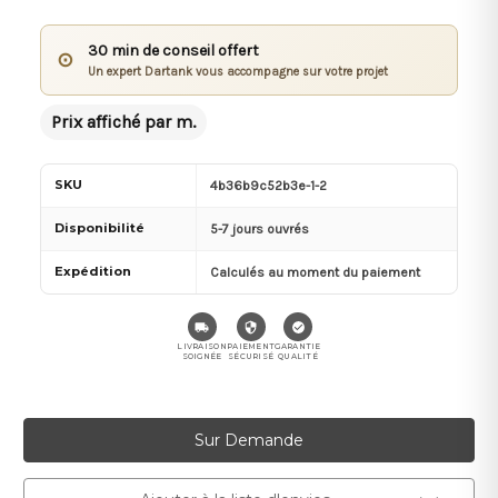
30 min de conseil offert
⊙
Un expert Dartank vous accompagne sur votre projet
Prix affiché par m.
SKU
4b36b9c52b3e-1-2
Disponibilité
5-7 jours ouvrés
Expédition
Calculés au moment du paiement
LIVRAISON
PAIEMENT
GARANTIE
SOIGNÉE
SÉCURISÉ
QUALITÉ
Stock
Sur Demande
actuel :