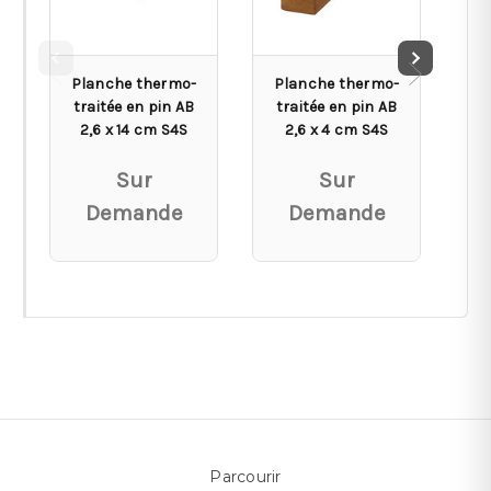
Planche thermo-
Planche thermo-
L
traitée en pin AB
traitée en pin AB
t
2,6 x 14 cm S4S
2,6 x 4 cm S4S
Sur
Sur
Demande
Demande
Parcourir