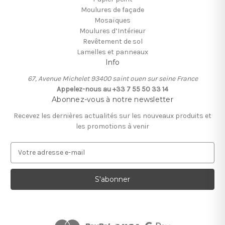
Moulures de façade
Mosaïques
Moulures d’Intérieur
Revêtement de sol
Lamelles et panneaux
Info
67, Avenue Michelet 93400 saint ouen sur seine France
Appelez-nous au +33 7 55 50 33 14
Abonnez-vous à notre newsletter
Recevez les dernières actualités sur les nouveaux produits et
les promotions à venir
A
d
r
e
s
s
e
e