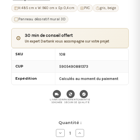
H:485 cm x W:960 cm x Ep:0,4 cm
PVC
gris, beige
Panneau décoratif mural 3D
30 min de conseil offert
⊙
Un expert Dartank vous accompagne sur votre projet
SKU
108
CUP
5905490881373
Expédition
Calculés au moment du paiement
LIVRAISON
PAIEMENT
GARANTIE
SOIGNÉE
SÉCURISÉ
QUALITÉ
Stock
Quantité :
actuel :
Diminuer
Augmenter
la
la