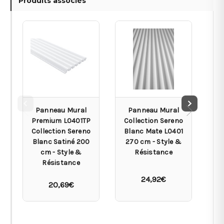
Produits associés
Panneau Mural
Panneau Mural
Premium L0401TP
Collection Sereno
Co
Collection Sereno
Blanc Mate L0401
Blanc Satiné 200
270 cm - Style &
L
cm - Style &
Résistance
Résistance
24,92€
20,69€